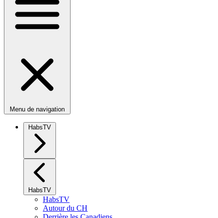
Menu de navigation
HabsTV
HabsTV
HabsTV
Autour du CH
Derrière les Canadiens