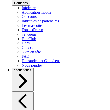
Partisans
Infolettre
Application mobile
Concours
Initiatives de partenaires
Les mascottes
Fonds d'écran
7e joueur
Fan Club
Habs+
Club canin
5 km en fête
FAQ
Demande aux Canadiens
Nous joindre
Statistiques