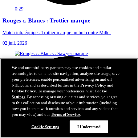
0:29
Rouges c. Blancs : Trottier marque
Match intraéquipe : Trottier marque un but contre Miller
02 juil. 2026
We and our third-party partners may use cookies and similar
technologies to enhance site navigation, analyze site usage, save
your preferences, enable personalized advertising on and off
NHL.com, and as described further in the
Privacy Policy
and
Cookie Policy
. To manage your preferences, visit
Cookie
Settings
. By accessing or using our sites and services, you agree
to this collection and disclosure of your information (including
how you interact with our sites and services and any videos that
you may view) and our
Terms of Service
.
Cookie Settings
I Understand