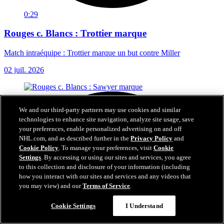
0:29
Rouges c. Blancs : Trottier marque
Match intraéquipe : Trottier marque un but contre Miller
02 juil. 2026
We and our third-party partners may use cookies and similar
technologies to enhance site navigation, analyze site usage, save
your preferences, enable personalized advertising on and off
NHL.com, and as described further in the
Privacy Policy
and
Cookie Policy
. To manage your preferences, visit
Cookie
Settings
. By accessing or using our sites and services, you agree
to this collection and disclosure of your information (including
how you interact with our sites and services and any videos that
you may view) and our
Terms of Service
.
Cookie Settings
I Understand