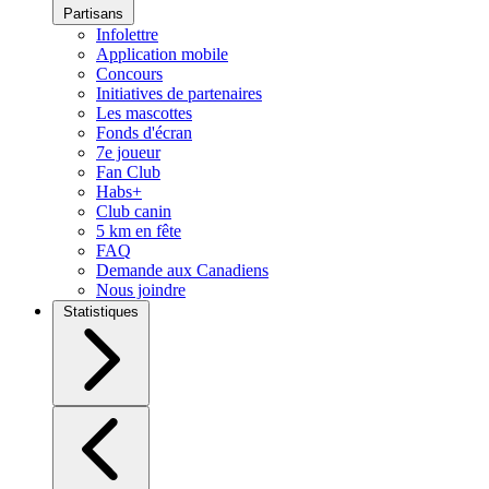
Partisans
Infolettre
Application mobile
Concours
Initiatives de partenaires
Les mascottes
Fonds d'écran
7e joueur
Fan Club
Habs+
Club canin
5 km en fête
FAQ
Demande aux Canadiens
Nous joindre
Statistiques