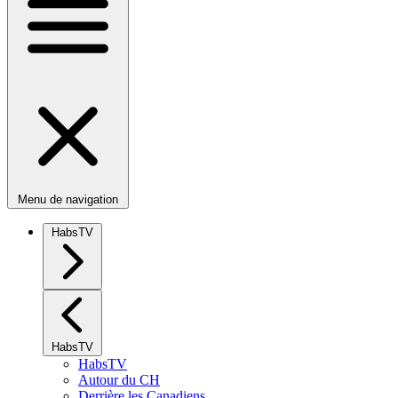
Menu de navigation
HabsTV
HabsTV
HabsTV
Autour du CH
Derrière les Canadiens