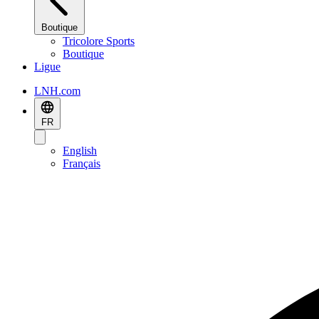
Boutique
Tricolore Sports
Boutique
Ligue
LNH.com
FR
English
Français