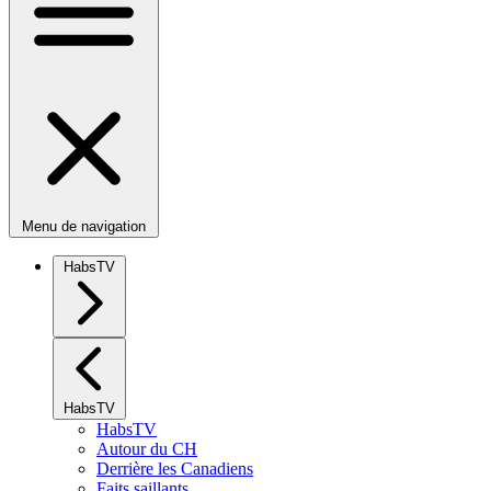
Menu de navigation
HabsTV
HabsTV
HabsTV
Autour du CH
Derrière les Canadiens
Faits saillants