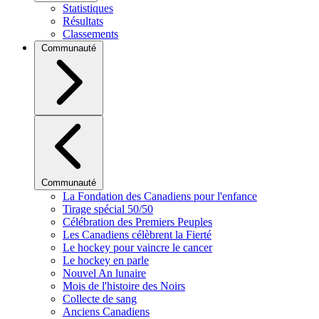
Statistiques
Résultats
Classements
Communauté
Communauté
La Fondation des Canadiens pour l'enfance
Tirage spécial 50/50
Célébration des Premiers Peuples
Les Canadiens célèbrent la Fierté
Le hockey pour vaincre le cancer
Le hockey en parle
Nouvel An lunaire
Mois de l'histoire des Noirs
Collecte de sang
Anciens Canadiens