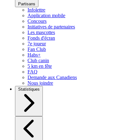
Partisans
Infolettre
Application mobile
Concours
Initiatives de partenaires
Les mascottes
Fonds d'écran
7e joueur
Fan Club
Habs+
Club canin
5 km en fête
FAQ
Demande aux Canadiens
Nous joindre
Statistiques