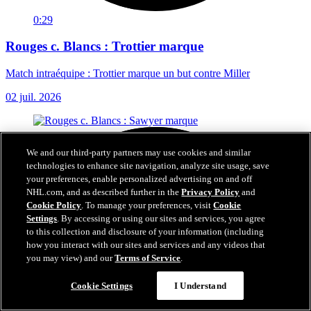
0:29
Rouges c. Blancs : Trottier marque
Match intraéquipe : Trottier marque un but contre Miller
02 juil. 2026
We and our third-party partners may use cookies and similar
technologies to enhance site navigation, analyze site usage, save
your preferences, enable personalized advertising on and off
NHL.com, and as described further in the
Privacy Policy
and
Cookie Policy
. To manage your preferences, visit
Cookie
Settings
. By accessing or using our sites and services, you agree
to this collection and disclosure of your information (including
how you interact with our sites and services and any videos that
you may view) and our
Terms of Service
.
Cookie Settings
I Understand