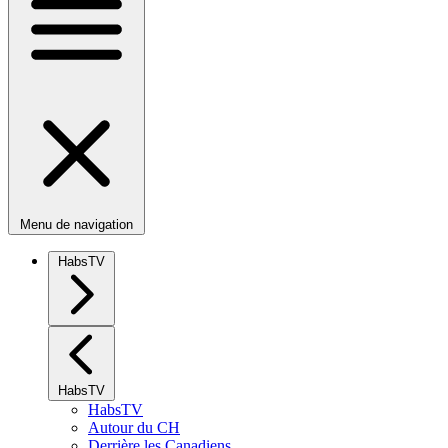
Menu de navigation
HabsTV
HabsTV
HabsTV
Autour du CH
Derrière les Canadiens