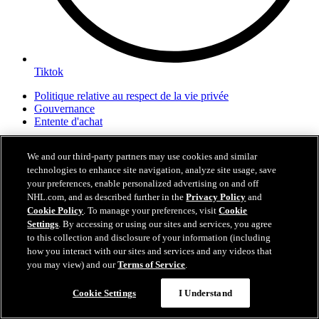
Tiktok
Politique relative au respect de la vie privée
Gouvernance
Entente d'achat
We and our third-party partners may use cookies and similar
canadiens.com est le site Web officiel du Club de hockey Canadien,
technologies to enhance site navigation, analyze site usage, save
Inc.. Les Canadiens de Montréal et canadiens.com sont des marques
your preferences, enable personalized advertising on and off
de commerce des Canadiens de Montréal, NHL, la marque verbale
et l'image de la coupe Stanley sont des marques de commerce
NHL.com, and as described further in the
Privacy Policy
and
déposées et les logos NHL Shield et NHL Conference sont des
Cookie Policy
. To manage your preferences, visit
Cookie
marques de commerce de la Ligue nationale de hockey. Tous les
Settings
. By accessing or using our sites and services, you agree
logos et marques de la LNH ainsi que les logos et marques des
to this collection and disclosure of your information (including
équipes de la LNH illustrés sur ce site appartiennent à la LNH et
how you interact with our sites and services and any videos that
aux équipes respectives de la LNH. Toute reproduction est interdite
you may view) and our
Terms of Service
.
sans le consentement écrit préalable de NHL Enterprises, L.P.
Copyright © 2026 Club de hockey Canadien, Inc. Tous droits
Cookie Settings
I Understand
réservés.