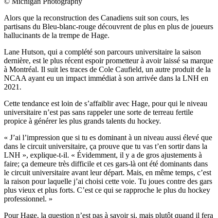
©
Michigan Photography
Alors que la reconstruction des Canadiens suit son cours, les
partisans du Bleu-blanc-rouge découvrent de plus en plus de joueurs
hallucinants de la trempe de Hage.
Lane Hutson, qui a complété son parcours universitaire la saison
dernière, est le plus récent espoir prometteur à avoir laissé sa marque
à Montréal. Il suit les traces de Cole Caufield, un autre produit de la
NCAA ayant eu un impact immédiat à son arrivée dans la LNH en
2021.
Cette tendance est loin de s’affaiblir avec Hage, pour qui le niveau
universitaire n’est pas sans rappeler une sorte de terreau fertile
propice à générer les plus grands talents du hockey.
« J’ai l’impression que si tu es dominant à un niveau aussi élevé que
dans le circuit universitaire, ça prouve que tu vas t’en sortir dans la
LNH », explique-t-il. « Évidemment, il y a de gros ajustements à
faire; ça demeure très difficile et ces gars-là ont été dominants dans
le circuit universitaire avant leur départ. Mais, en même temps, c’est
la raison pour laquelle j’ai choisi cette voie. Tu joues contre des gars
plus vieux et plus forts. C’est ce qui se rapproche le plus du hockey
professionnel. »
Pour Hage, la question n’est pas à savoir si, mais plutôt quand il fera