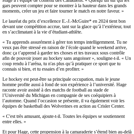
Hage à l’équipe de contenu des Canadiens. « Quelqu’un sur qui les
gars peuvent compter pour se montrer à la hauteur dans les grands
moments, créer un jeu et faire tourner le match en notre faveur. »
Le lauréat du prix d’excellence E.-J.-McGuire* en 2024 tient bon
devant une compétition accrue, tant sur la glace qu’à l’extérieur, tout
en s’acclimatant à la vie d’étudiant-athlète.
« Tu apprends assurément à gérer ton temps intelligemment. Tu ne
veux pas être stressé en raison de l’école quand le weekend arrive,
donc ça t’apprend à garder tes choses et tes travaux sous contrôle
afin de pouvoir jouer au hockey sans angoisser », souligne-t-il. « Un
coup rendu à l’aréna, tu n'as plus qu’à pratiquer ce sport que tu
connais si bien, et tu essaies d’en profiter. »
Le hockey est peut-être sa principale occupation, mais le jeune
homme profite aussi à fond de son expérience à l’université. Hage
raconte avoir assisté à des matchs de football au stade de
l’Université du Michigan en compagnie de ses coéquipiers à
l’automne. Quand l’occasion se présente, il va également voir les
équipes de basketball des Wolverines en action au Crisler Center.
« C'est très amusant, ajoute-t-il. Toutes les équipes se soutiennent
entre elles. »
Et pour Hage, cette propension à la camaraderie s’étend bien au-delà