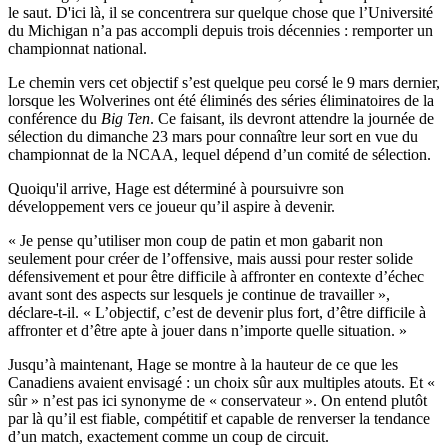
le saut. D'ici là, il se concentrera sur quelque chose que l’Université
du Michigan n’a pas accompli depuis trois décennies : remporter un
championnat national.
Le chemin vers cet objectif s’est quelque peu corsé le 9 mars dernier,
lorsque les Wolverines ont été éliminés des séries éliminatoires de la
conférence du
Big
Ten
. Ce faisant, ils devront attendre la journée de
sélection du dimanche 23 mars pour connaître leur sort en vue du
championnat de la NCAA, lequel dépend d’un comité de sélection.
Quoiqu'il arrive, Hage est déterminé à poursuivre son
développement vers ce joueur qu’il aspire à devenir.
« Je pense qu’utiliser mon coup de patin et mon gabarit non
seulement pour créer de l’offensive, mais aussi pour rester solide
défensivement et pour être difficile à affronter en contexte d’échec
avant sont des aspects sur lesquels je continue de travailler »,
déclare-t-il. « L’objectif, c’est de devenir plus fort, d’être difficile à
affronter et d’être apte à jouer dans n’importe quelle situation. »
Jusqu’à maintenant, Hage se montre à la hauteur de ce que les
Canadiens avaient envisagé : un choix sûr aux multiples atouts. Et «
sûr » n’est pas ici synonyme de « conservateur ». On entend plutôt
par là qu’il est fiable, compétitif et capable de renverser la tendance
d’un match, exactement comme un coup de circuit.