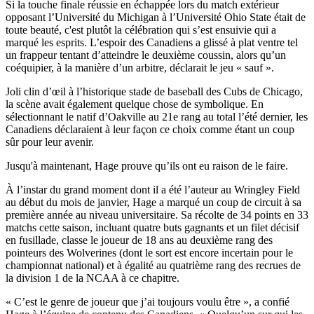
Si la touche finale réussie en échappée lors du match extérieur
opposant l’Université du Michigan à l’Université Ohio State était de
toute beauté, c'est plutôt la célébration qui s’est ensuivie qui a
marqué les esprits. L’espoir des Canadiens a glissé à plat ventre tel
un frappeur tentant d’atteindre le deuxième coussin, alors qu’un
coéquipier, à la manière d’un arbitre, déclarait le jeu « sauf ».
Joli clin d’œil à l’historique stade de baseball des Cubs de Chicago,
la scène avait également quelque chose de symbolique. En
sélectionnant le natif d’Oakville au 21e rang au total l’été dernier, les
Canadiens déclaraient à leur façon ce choix comme étant un coup
sûr pour leur avenir.
Jusqu'à maintenant, Hage prouve qu’ils ont eu raison de le faire.
À l’instar du grand moment dont il a été l’auteur au Wringley Field
au début du mois de janvier, Hage a marqué un coup de circuit à sa
première année au niveau universitaire. Sa récolte de 34 points en 33
matchs cette saison, incluant quatre buts gagnants et un filet décisif
en fusillade, classe le joueur de 18 ans au deuxième rang des
pointeurs des Wolverines (dont le sort est encore incertain pour le
championnat national) et à égalité au quatrième rang des recrues de
la division 1 de la NCAA à ce chapitre.
« C’est le genre de joueur que j’ai toujours voulu être », a confié