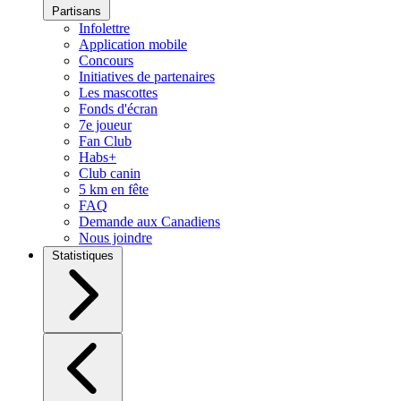
Partisans
Infolettre
Application mobile
Concours
Initiatives de partenaires
Les mascottes
Fonds d'écran
7e joueur
Fan Club
Habs+
Club canin
5 km en fête
FAQ
Demande aux Canadiens
Nous joindre
Statistiques