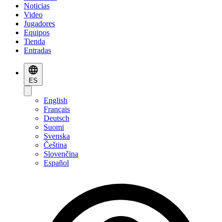
Noticias
Video
Jugadores
Equipos
Tienda
Entradas
ES
English
Français
Deutsch
Suomi
Svenska
Čeština
Slovenčina
Español