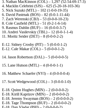
3. Nathan MacKinnon (COL) – 1,297 (52-54-69-17-3)
4. Macklin Celebrini (SJS) – 625 (5-20-18-103-36)
5. Nick Suzuki (MTL) – 102 (1-0-0-19-35)
6. David Pastrnak (BOS) – 82 (0-0-1-11-44)
7. Zach Werenski (CBJ) – 53 (0-0-0-10-23)
8. Cole Caufield (MTL) – 51 (0-2-1-6-14)
9. Rasmus Dahlin (BUF) – 16 (0-0-0-3-7)
10. Andrei Vasilevskiy (TBL) – 12 (0-0-1-1-4)
11. Moritz Seider (DET) – 8 (0-0-0-2-2)
E-12. Sidney Crosby (PIT) – 5 (0-0-0-1-2)
E-12. Cale Makar (COL) – 5 (0-0-0-1-2)
14. Jason Robertson (DAL) – 5 (0-0-0-0-5)
15. Lane Hutson (MTL) – 4 (0-0-0-1-1)
16. Matthew Schaefer (NYI) – 4 (0-0-0-0-4)
17. Scott Wedgewood (COL) – 3 (0-0-0-1-0)
E-18. Quinn Hughes (MIN) – 2 (0-0-0-0-2)
E-18. Kirill Kaprizov (MIN) – 2 (0-0-0-0-2)
E-18. Jeremy Swayman (BOS) – 2 (0-0-0-0-2)
E-18. Tage Thompson (BUF) – 2 (0-0-0-0-2)
E-18. Dan Vladar (PHI) – 2 (0-0-0-0-2)