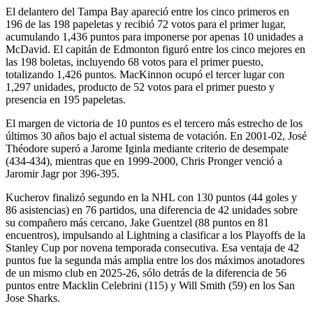
El delantero del Tampa Bay apareció entre los cinco primeros en
196 de las 198 papeletas y recibió 72 votos para el primer lugar,
acumulando 1,436 puntos para imponerse por apenas 10 unidades a
McDavid. El capitán de Edmonton figuró entre los cinco mejores en
las 198 boletas, incluyendo 68 votos para el primer puesto,
totalizando 1,426 puntos. MacKinnon ocupó el tercer lugar con
1,297 unidades, producto de 52 votos para el primer puesto y
presencia en 195 papeletas.
El margen de victoria de 10 puntos es el tercero más estrecho de los
últimos 30 años bajo el actual sistema de votación. En 2001-02, José
Théodore superó a Jarome Iginla mediante criterio de desempate
(434-434), mientras que en 1999-2000, Chris Pronger venció a
Jaromir Jagr por 396-395.
Kucherov finalizó segundo en la NHL con 130 puntos (44 goles y
86 asistencias) en 76 partidos, una diferencia de 42 unidades sobre
su compañero más cercano, Jake Guentzel (88 puntos en 81
encuentros), impulsando al Lightning a clasificar a los Playoffs de la
Stanley Cup por novena temporada consecutiva. Esa ventaja de 42
puntos fue la segunda más amplia entre los dos máximos anotadores
de un mismo club en 2025-26, sólo detrás de la diferencia de 56
puntos entre Macklin Celebrini (115) y Will Smith (59) en los San
Jose Sharks.