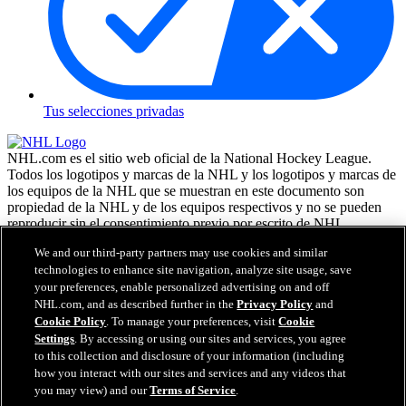
Tus selecciones privadas
NHL.com es el sitio web oficial de la National Hockey League.
Todos los logotipos y marcas de la NHL y los logotipos y marcas de
los equipos de la NHL que se muestran en este documento son
propiedad de la NHL y de los equipos respectivos y no se pueden
reproducir sin el consentimiento previo por escrito de NHL
Enterprises, L.P. NHL 2026. Todos los derechos reservados. Todas
We and our third-party partners may use cookies and similar
las camisetas de los equipos de la NHL, personalizadas con los
technologies to enhance site navigation, analyze site usage, save
nombres y números de los jugadores, tienen licencia oficial de la
your preferences, enable personalized advertising on and off
NHL y la NHLPA. La marca denominativa Zamboni y la
NHL.com, and as described further in the
Privacy Policy
and
configuración de la máquina reparadora de hielo Zamboni son
marcas comerciales registradas de Frank J. Zamboni & Co., Inc. (c)
Cookie Policy
. To manage your preferences, visit
Cookie
Frank J. Zamboni & Co., Inc. 2026. Todos los derechos reservados.
Settings
. By accessing or using our sites and services, you agree
Cualquier otra marca comercial o copyright de terceros, es
to this collection and disclosure of your information (including
propiedad de sus respectivos dueños. Reservados todos los
how you interact with our sites and services and any videos that
derechos.
you may view) and our
Terms of Service
.