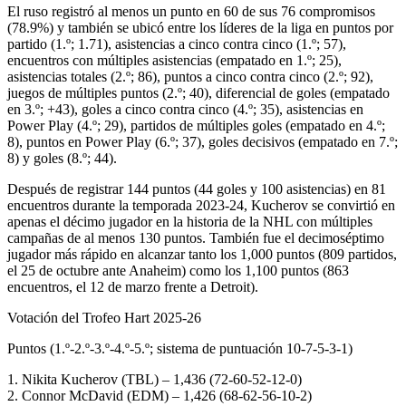
El ruso registró al menos un punto en 60 de sus 76 compromisos
(78.9%) y también se ubicó entre los líderes de la liga en puntos por
partido (1.º; 1.71), asistencias a cinco contra cinco (1.º; 57),
encuentros con múltiples asistencias (empatado en 1.º; 25),
asistencias totales (2.º; 86), puntos a cinco contra cinco (2.º; 92),
juegos de múltiples puntos (2.º; 40), diferencial de goles (empatado
en 3.º; +43), goles a cinco contra cinco (4.º; 35), asistencias en
Power Play (4.º; 29), partidos de múltiples goles (empatado en 4.º;
8), puntos en Power Play (6.º; 37), goles decisivos (empatado en 7.º;
8) y goles (8.º; 44).
Después de registrar 144 puntos (44 goles y 100 asistencias) en 81
encuentros durante la temporada 2023-24, Kucherov se convirtió en
apenas el décimo jugador en la historia de la NHL con múltiples
campañas de al menos 130 puntos. También fue el decimoséptimo
jugador más rápido en alcanzar tanto los 1,000 puntos (809 partidos,
el 25 de octubre ante Anaheim) como los 1,100 puntos (863
encuentros, el 12 de marzo frente a Detroit).
Votación del Trofeo Hart 2025-26
Puntos (1.º-2.º-3.º-4.º-5.º; sistema de puntuación 10-7-5-3-1)
1. Nikita Kucherov (TBL) – 1,436 (72-60-52-12-0)
2. Connor McDavid (EDM) – 1,426 (68-62-56-10-2)