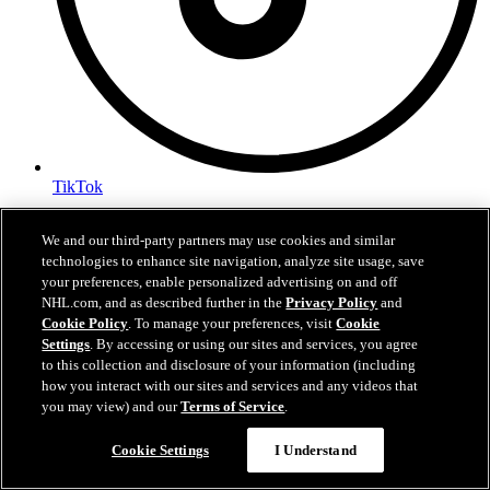
TikTok
Términos del servicio
We and our third-party partners may use cookies and similar
Política de privacidad
technologies to enhance site navigation, analyze site usage, save
Política Sobre Cookies
Configuración de cookies
your preferences, enable personalized advertising on and off
NHL.com, and as described further in the
Privacy Policy
and
Cookie Policy
. To manage your preferences, visit
Cookie
Settings
. By accessing or using our sites and services, you agree
to this collection and disclosure of your information (including
how you interact with our sites and services and any videos that
you may view) and our
Terms of Service
.
Cookie Settings
I Understand