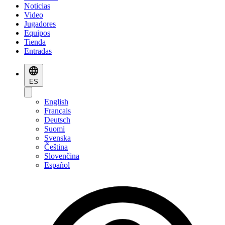
Noticias
Video
Jugadores
Equipos
Tienda
Entradas
ES
English
Français
Deutsch
Suomi
Svenska
Čeština
Slovenčina
Español