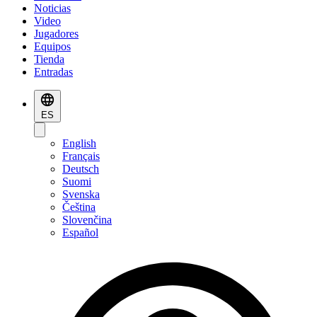
Noticias
Video
Jugadores
Equipos
Tienda
Entradas
ES
English
Français
Deutsch
Suomi
Svenska
Čeština
Slovenčina
Español