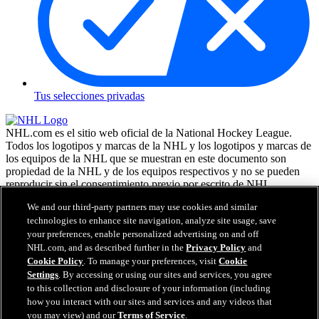
Tus selecciones privadas
NHL.com es el sitio web oficial de la National Hockey League.
Todos los logotipos y marcas de la NHL y los logotipos y marcas de
los equipos de la NHL que se muestran en este documento son
propiedad de la NHL y de los equipos respectivos y no se pueden
reproducir sin el consentimiento previo por escrito de NHL
Enterprises, L.P. NHL 2026. Todos los derechos reservados. Todas
We and our third-party partners may use cookies and similar
las camisetas de los equipos de la NHL, personalizadas con los
technologies to enhance site navigation, analyze site usage, save
nombres y números de los jugadores, tienen licencia oficial de la
your preferences, enable personalized advertising on and off
NHL y la NHLPA. La marca denominativa Zamboni y la
NHL.com, and as described further in the
Privacy Policy
and
configuración de la máquina reparadora de hielo Zamboni son
marcas comerciales registradas de Frank J. Zamboni & Co., Inc. (c)
Cookie Policy
. To manage your preferences, visit
Cookie
Frank J. Zamboni & Co., Inc. 2026. Todos los derechos reservados.
Settings
. By accessing or using our sites and services, you agree
Cualquier otra marca comercial o copyright de terceros, es
to this collection and disclosure of your information (including
propiedad de sus respectivos dueños. Reservados todos los
how you interact with our sites and services and any videos that
derechos.
you may view) and our
Terms of Service
.