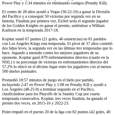
Power Play y 1:34 minutos en eliminando castigos (Penalty Kill).
El centro de 28 años ayudó a Vegas (50-22-10) a ganar la División
del Pacífico y a conseguir 50 victorias por segunda vez en su
historia. Finalista por primera vez, Eichel sería el segundo jugador
de los Golden Knights en ganar el premio, uniéndose a William
Karlsson en la temporada 2017-18.
Kopitar sumó 67 puntos (21 goles, 46 asistencias) en 81 partidos
con Los Angeles Kings esta temporada. El pívot de 37 años cometió
dos faltas leves, la segunda vez en las últimas tres temporadas que lo
hace. Jugando a menudo contra los mejores jugadores de su
oponente, Kopitar ganó 879 enfrentamientos directos (cuarto en la
NHL) y su porcentaje de victorias en enfrentamientos directos del
57.2% lo ubicó en el décimo lugar entre los jugadores con al menos
500 duelos puntuales.
Promedió 18:57 minutos de juego en el hielo por partido,
incluyendo 2:47 en Power Play y 1:08 en Penalty Kill y ayudó a
Los Ángeles (48-25-9) a terminar segundo en el Pacífico,
clasificándose para los Playoffs de la Stanley Cup por cuarta
temporada consecutiva. Kopitar, tres veces finalista, ha ganado el
premio dos veces, en 2015-16 y 2022-23.
Point empató en el puesto 20 de la liga con 82 puntos (42 goles, 40