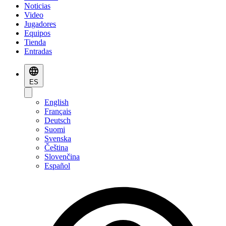
Noticias
Video
Jugadores
Equipos
Tienda
Entradas
ES
English
Français
Deutsch
Suomi
Svenska
Čeština
Slovenčina
Español