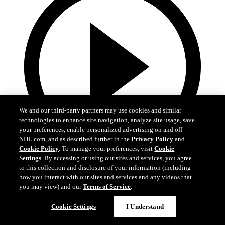
We and our third-party partners may use cookies and similar
technologies to enhance site navigation, analyze site usage, save
your preferences, enable personalized advertising on and off
NHL.com, and as described further in the
Privacy Policy
and
Cookie Policy
. To manage your preferences, visit
Cookie
Settings
. By accessing or using our sites and services, you agree
5:34
to this collection and disclosure of your information (including
how you interact with our sites and services and any videos that
Hischiers bisher beste OT-Siegtore als Devil
you may view) and our
Terms of Service
.
Hischiers entscheidende Momente bleiben in New Jersey
Cookie Settings
I Understand
01. Juli 2026