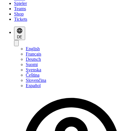
Spieler
Teams
Shop
Tickets
DE
English
Français
Deutsch
Suomi
Svenska
Čeština
Slovenčina
Español