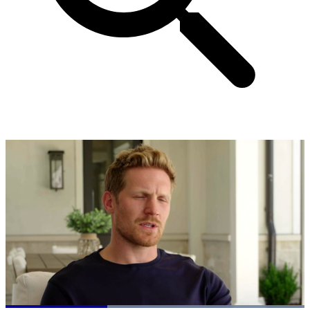
Loaded
: