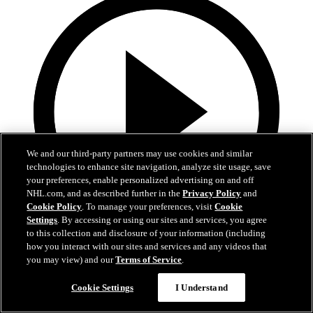
We and our third-party partners may use cookies and similar
technologies to enhance site navigation, analyze site usage, save
your preferences, enable personalized advertising on and off
NHL.com, and as described further in the
Privacy Policy
and
Cookie Policy
. To manage your preferences, visit
Cookie
Settings
. By accessing or using our sites and services, you agree
to this collection and disclosure of your information (including
5:34
how you interact with our sites and services and any videos that
you may view) and our
Terms of Service
.
Hischiers bisher beste OT-Siegtore als Devil
Cookie Settings
I Understand
Hischiers entscheidende Momente bleiben in New Jersey