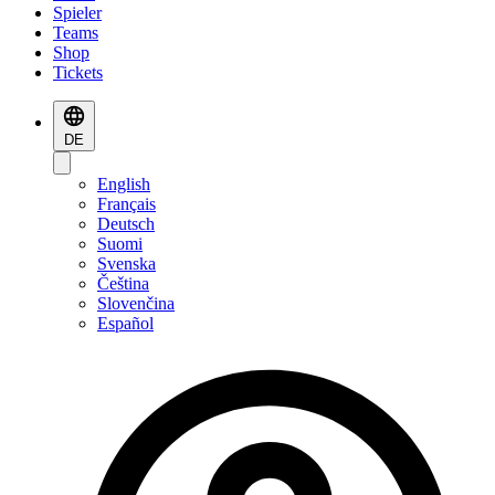
Spieler
Teams
Shop
Tickets
DE
English
Français
Deutsch
Suomi
Svenska
Čeština
Slovenčina
Español