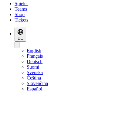
Spieler
Teams
Shop
Tickets
DE
English
Français
Deutsch
Suomi
Svenska
Čeština
Slovenčina
Español