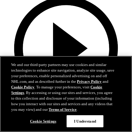
We and our third-party partners may use cookies and similar
technologies to enhance site navigation, analyze site usage, save
your preferences, enable personalized advertising on and off
NHL.com, and as described further in the
Privacy Policy
and
Cookie Policy
. To manage your preferences, visit
Cookie
Settings
. By accessing or using our sites and services, you agree
to this collection and disclosure of your information (including
28:57
how you interact with our sites and services and any videos that
you may view) and our
Terms of Service
.
Alle 38 Tore von Leon Draisaitl in 2025/26!
Cookie Settings
I Understand
Erlebt alle Tore von Leon Draisaitl in der Saison 2025/26 noch
einmal