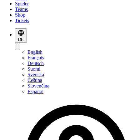
Spieler
Teams
Shop
Tickets
DE
English
Français
Deutsch
Suomi
Svenska
Čeština
Slovenčina
Español