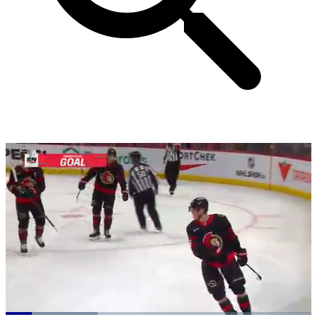
Loaded
: