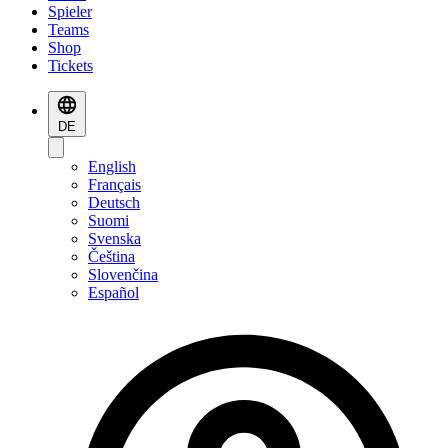
Spieler
Teams
Shop
Tickets
DE
English
Français
Deutsch
Suomi
Svenska
Čeština
Slovenčina
Español