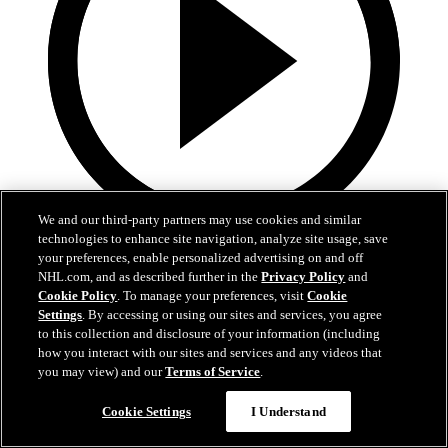
We and our third-party partners may use cookies and similar
technologies to enhance site navigation, analyze site usage, save
25:12
your preferences, enable personalized advertising on and off
NHL.com, and as described further in the
Privacy Policy
and
Alle 34 Stützle-Tore der Saison 2025/26
Cookie Policy
. To manage your preferences, visit
Cookie
Settings
. By accessing or using our sites and services, you agree
Erlebt alle 34 Tore von Tim Stützle aus der Saison 2025/26 noch
to this collection and disclosure of your information (including
einmal
how you interact with our sites and services and any videos that
you may view) and our
Terms of Service
.
28. Apr. 2026
Cookie Settings
I Understand