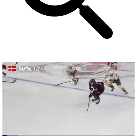
Loaded
: