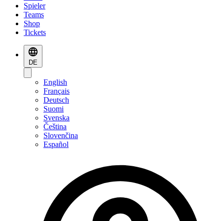
Spieler
Teams
Shop
Tickets
DE
English
Français
Deutsch
Suomi
Svenska
Čeština
Slovenčina
Español