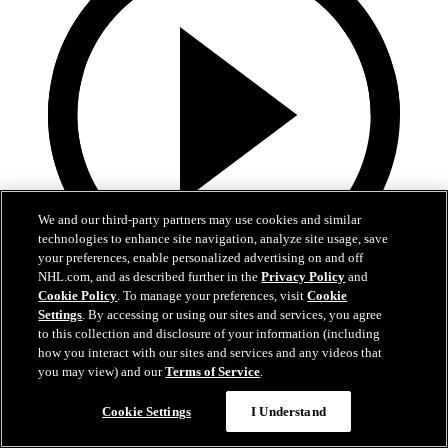
We and our third-party partners may use cookies and similar
technologies to enhance site navigation, analyze site usage, save
your preferences, enable personalized advertising on and off
NHL.com, and as described further in the
Privacy Policy
and
Cookie Policy
. To manage your preferences, visit
Cookie
5:34
Settings
. By accessing or using our sites and services, you agree
to this collection and disclosure of your information (including
Hischiers bisher beste OT-Siegtore als Devil
how you interact with our sites and services and any videos that
you may view) and our
Terms of Service
.
Hischiers entscheidende Momente bleiben in New Jersey
Cookie Settings
I Understand
01. Juli 2026