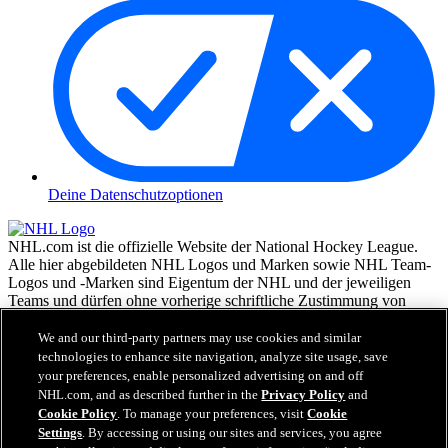
Deine Datenschutzoptionen
NHL.com ist die offizielle Website der National Hockey League.
Alle hier abgebildeten NHL Logos und Marken sowie NHL Team-
Logos und -Marken sind Eigentum der NHL und der jeweiligen
Teams und dürfen ohne vorherige schriftliche Zustimmung von
NHL Enterprises, L.P. © NHL 2026, nicht reproduziert werden.
Alle Rechte vorbehalten. Alle NHL Team-Trikots, die mit den
We and our third-party partners may use cookies and similar
Namen und Nummern der NHL Spieler versehen sind, sind offiziell
technologies to enhance site navigation, analyze site usage, save
von der NHL und der NHLPA lizenziert. Die Wortmarke Zamboni
your preferences, enable personalized advertising on and off
und die Konfiguration der Zamboni Eismaschine sind eingetragene
NHL.com, and as described further in the
Privacy Policy
and
Warenzeichen von Frank J. Zamboni & Co., Inc.© Frank J.
Cookie Policy
. To manage your preferences, visit
Cookie
Zamboni & Co., Inc. 2026. Alle Rechte vorbehalten. Alle andere
Settings
. By accessing or using our sites and services, you agree
Warenzeichen oder Copyrights Dritter sind Eigentum der jeweiligen