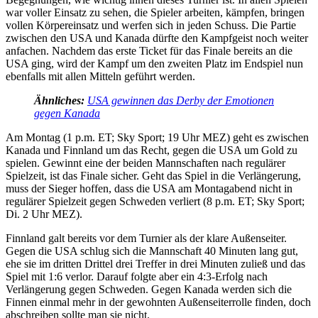
war voller Einsatz zu sehen, die Spieler arbeiten, kämpfen, bringen
vollen Körpereinsatz und werfen sich in jeden Schuss. Die Partie
zwischen den USA und Kanada dürfte den Kampfgeist noch weiter
anfachen. Nachdem das erste Ticket für das Finale bereits an die
USA ging, wird der Kampf um den zweiten Platz im Endspiel nun
ebenfalls mit allen Mitteln geführt werden.
Ähnliches:
USA gewinnen das Derby der Emotionen
gegen Kanada
Am Montag (1 p.m. ET; Sky Sport; 19 Uhr MEZ) geht es zwischen
Kanada und Finnland um das Recht, gegen die USA um Gold zu
spielen. Gewinnt eine der beiden Mannschaften nach regulärer
Spielzeit, ist das Finale sicher. Geht das Spiel in die Verlängerung,
muss der Sieger hoffen, dass die USA am Montagabend nicht in
regulärer Spielzeit gegen Schweden verliert (8 p.m. ET; Sky Sport;
Di. 2 Uhr MEZ).
Finnland galt bereits vor dem Turnier als der klare Außenseiter.
Gegen die USA schlug sich die Mannschaft 40 Minuten lang gut,
ehe sie im dritten Drittel drei Treffer in drei Minuten zuließ und das
Spiel mit 1:6 verlor. Darauf folgte aber ein 4:3-Erfolg nach
Verlängerung gegen Schweden. Gegen Kanada werden sich die
Finnen einmal mehr in der gewohnten Außenseiterrolle finden, doch
abschreiben sollte man sie nicht.