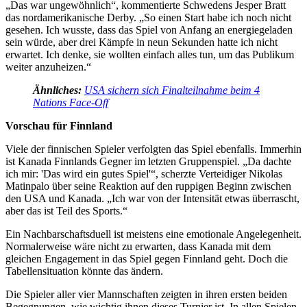
„Das war ungewöhnlich“, kommentierte Schwedens Jesper Bratt
das nordamerikanische Derby. „So einen Start habe ich noch nicht
gesehen. Ich wusste, dass das Spiel von Anfang an energiegeladen
sein würde, aber drei Kämpfe in neun Sekunden hatte ich nicht
erwartet. Ich denke, sie wollten einfach alles tun, um das Publikum
weiter anzuheizen.“
Ähnliches:
USA sichern sich Finalteilnahme beim 4
Nations Face-Off
Vorschau für Finnland
Viele der finnischen Spieler verfolgten das Spiel ebenfalls. Immerhin
ist Kanada Finnlands Gegner im letzten Gruppenspiel. „Da dachte
ich mir: 'Das wird ein gutes Spiel'“, scherzte Verteidiger Nikolas
Matinpalo über seine Reaktion auf den ruppigen Beginn zwischen
den USA und Kanada. „Ich war von der Intensität etwas überrascht,
aber das ist Teil des Sports.“
Ein Nachbarschaftsduell ist meistens eine emotionale Angelegenheit.
Normalerweise wäre nicht zu erwarten, dass Kanada mit dem
gleichen Engagement in das Spiel gegen Finnland geht. Doch die
Tabellensituation könnte das ändern.
Die Spieler aller vier Mannschaften zeigten in ihren ersten beiden
Begegnungen, wie wichtig ihnen dieses Turnier ist. In allen Spielen