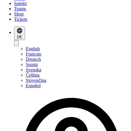
Spieler
Teams
Shop
Tickets
DE
English
Français
Deutsch
Suomi
Svenska
Čeština
Slovenčina
Español