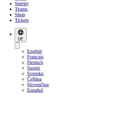
Spieler
Teams
Shop
Tickets
DE
English
Français
Deutsch
Suomi
Svenska
Čeština
Slovenčina
Español