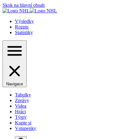
Skok na hlavní obsah
Výsledky
Rozpis
Statistiky
Navigace
Tabulky
Zprávy
Videa
Hráci
Týmy
Kupte si
Vstupenky