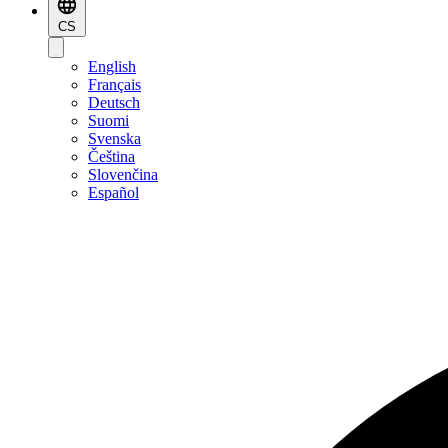
CS
English
Français
Deutsch
Suomi
Svenska
Čeština
Slovenčina
Español