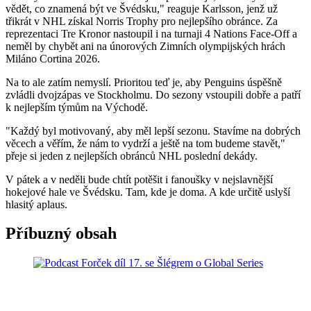
vědět, co znamená být ve Švédsku," reaguje Karlsson, jenž už
třikrát v NHL získal Norris Trophy pro nejlepšího obránce. Za
reprezentaci Tre Kronor nastoupil i na turnaji 4 Nations Face-Off a
neměl by chybět ani na únorových Zimních olympijských hrách
Miláno Cortina 2026.
Na to ale zatím nemyslí. Prioritou teď je, aby Penguins úspěšně
zvládli dvojzápas ve Stockholmu. Do sezony vstoupili dobře a patří
k nejlepším týmům na Východě.
"Každý byl motivovaný, aby měl lepší sezonu. Stavíme na dobrých
věcech a věřím, že nám to vydrží a ještě na tom budeme stavět,"
přeje si jeden z nejlepších obránců NHL poslední dekády.
V pátek a v neděli bude chtít potěšit i fanoušky v nejslavnější
hokejové hale ve Švédsku. Tam, kde je doma. A kde určitě uslyší
hlasitý aplaus.
Příbuzný obsah