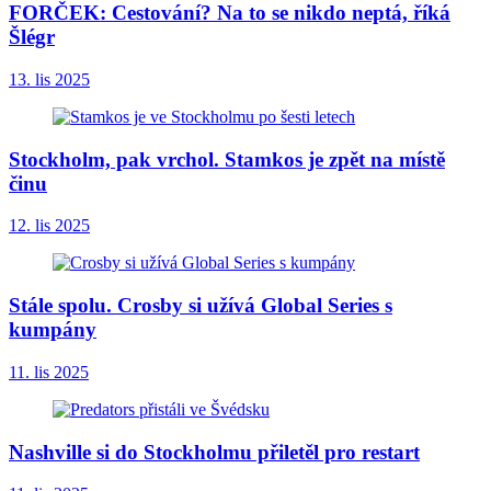
FORČEK: Cestování? Na to se nikdo neptá, říká
Šlégr
13. lis 2025
Stockholm, pak vrchol. Stamkos je zpět na místě
činu
12. lis 2025
Stále spolu. Crosby si užívá Global Series s
kumpány
11. lis 2025
Nashville si do Stockholmu přiletěl pro restart