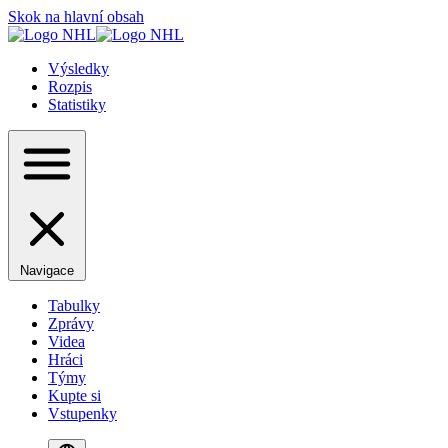
Skok na hlavní obsah
Výsledky
Rozpis
Statistiky
Navigace
Tabulky
Zprávy
Videa
Hráci
Týmy
Kupte si
Vstupenky