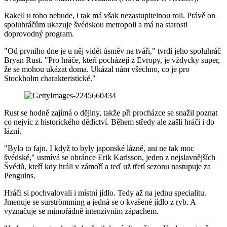
Rakell u toho nebude, i tak má však nezastupitelnou roli. Právě on
spoluhráčům ukazuje švédskou metropoli a má na starosti
doprovodný program.
"Od prvního dne je u něj vidět úsměv na tváři," tvrdí jeho spoluhráč
Bryan Rust. "Pro hráče, kteří pocházejí z Evropy, je vždycky super,
že se mohou ukázat doma. Ukázal nám všechno, co je pro
Stockholm charakteristické."
Rust se hodně zajímá o dějiny, takže při procházce se snažil poznat
co nejvíc z historického dědictví. Během středy ale zašli hráči i do
lázní.
"Bylo to fajn. I když to byly japonské lázně, ani ne tak moc
švédské," usmívá se obránce Erik Karlsson, jeden z nejslavnějších
Švédů, kteří kdy hráli v zámoří a teď už třetí sezonu nastupuje za
Penguins.
Hráči si pochvalovali i místní jídlo. Tedy až na jednu specialitu.
Jmenuje se surströmming a jedná se o kvašené jídlo z ryb. A
vyznačuje se mimořádně intenzivním zápachem.