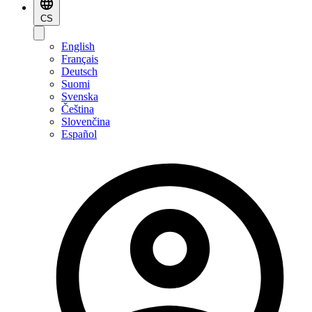
CS
English
Français
Deutsch
Suomi
Svenska
Čeština
Slovenčina
Español