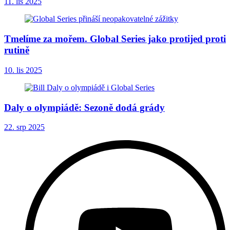
11. lis 2025
Tmelíme za mořem. Global Series jako protijed proti
rutině
10. lis 2025
Daly o olympiádě: Sezoně dodá grády
22. srp 2025