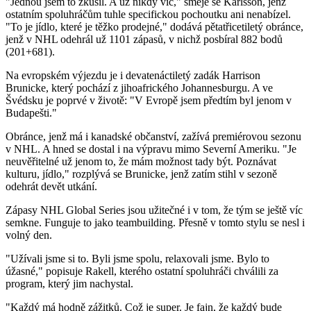
"Jednou jsem to zkusil. A už nikdy víc," směje se Karlsson, jenž
ostatním spoluhráčům tuhle specifickou pochoutku ani nenabízel.
"To je jídlo, které je těžko prodejné," dodává pětatřicetiletý obránce,
jenž v NHL odehrál už 1101 zápasů, v nichž posbíral 882 bodů
(201+681).
Na evropském výjezdu je i devatenáctiletý zadák Harrison
Brunicke, který pochází z jihoafrického Johannesburgu. A ve
Švédsku je poprvé v životě: "V Evropě jsem předtím byl jenom v
Budapešti."
Obránce, jenž má i kanadské občanství, zažívá premiérovou sezonu
v NHL. A hned se dostal i na výpravu mimo Severní Ameriku. "Je
neuvěřitelné už jenom to, že mám možnost tady být. Poznávat
kulturu, jídlo," rozplývá se Brunicke, jenž zatím stihl v sezoně
odehrát devět utkání.
Zápasy NHL Global Series jsou užitečné i v tom, že tým se ještě víc
semkne. Funguje to jako teambuilding. Přesně v tomto stylu se nesl i
volný den.
"Užívali jsme si to. Byli jsme spolu, relaxovali jsme. Bylo to
úžasné," popisuje Rakell, kterého ostatní spoluhráči chválili za
program, který jim nachystal.
"Každý má hodně zážitků. Což je super. Je fajn, že každý bude