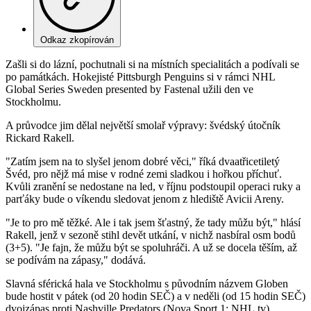
Odkaz zkopírován
Zašli si do lázní, pochutnali si na místních specialitách a podívali se
po památkách. Hokejisté Pittsburgh Penguins si v rámci NHL
Global Series Sweden presented by Fastenal užili den ve
Stockholmu.
A průvodce jim dělal největší smolař výpravy: švédský útočník
Rickard Rakell.
"Zatím jsem na to slyšel jenom dobré věci," říká dvaatřicetiletý
Švéd, pro nějž má mise v rodné zemi sladkou i hořkou příchuť.
Kvůli zranění se nedostane na led, v říjnu podstoupil operaci ruky a
parťáky bude o víkendu sledovat jenom z hlediště Avicii Areny.
"Je to pro mě těžké. Ale i tak jsem šťastný, že tady můžu být," hlásí
Rakell, jenž v sezoně stihl devět utkání, v nichž nasbíral osm bodů
(3+5). "Je fajn, že můžu být se spoluhráči. A už se docela těším, až
se podívám na zápasy," dodává.
Slavná sférická hala ve Stockholmu s původním názvem Globen
bude hostit v pátek (od 20 hodin SEČ) a v neděli (od 15 hodin SEČ)
dvojzápas proti Nashville Predators (Nova Sport 1; NHL.tv).