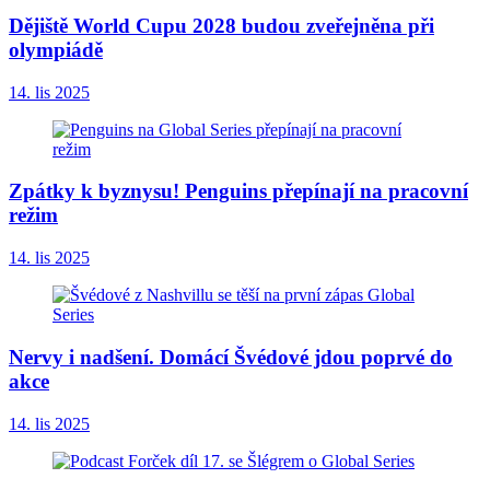
Dějiště World Cupu 2028 budou zveřejněna při
olympiádě
14. lis 2025
Zpátky k byznysu! Penguins přepínají na pracovní
režim
14. lis 2025
Nervy i nadšení. Domácí Švédové jdou poprvé do
akce
14. lis 2025