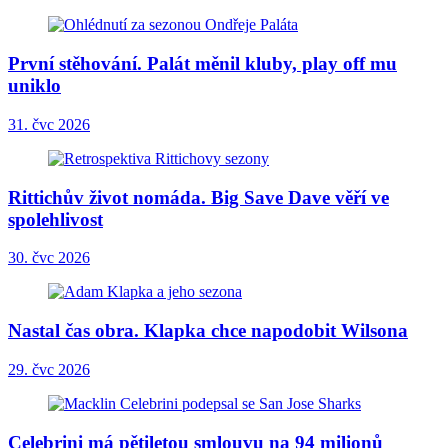
První stěhování. Palát měnil kluby, play off mu
uniklo
31. čvc 2026
Rittichův život nomáda. Big Save Dave věří ve
spolehlivost
30. čvc 2026
Nastal čas obra. Klapka chce napodobit Wilsona
29. čvc 2026
Celebrini má pětiletou smlouvu na 94 milionů