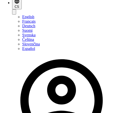
CS
English
Français
Deutsch
Suomi
Svenska
Čeština
Slovenčina
Español