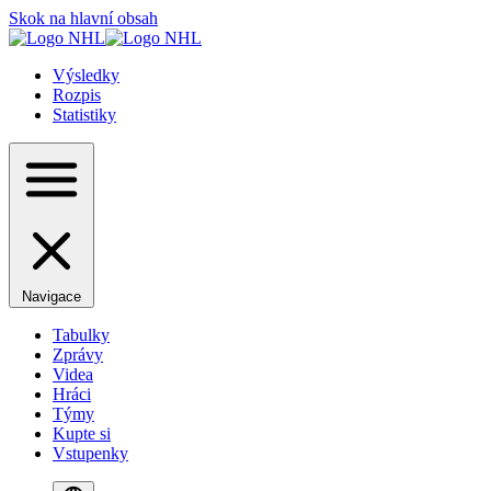
Skok na hlavní obsah
Výsledky
Rozpis
Statistiky
Navigace
Tabulky
Zprávy
Videa
Hráci
Týmy
Kupte si
Vstupenky