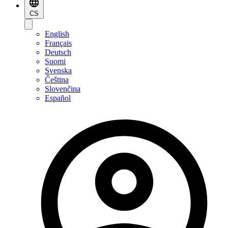
CS
English
Français
Deutsch
Suomi
Svenska
Čeština
Slovenčina
Español