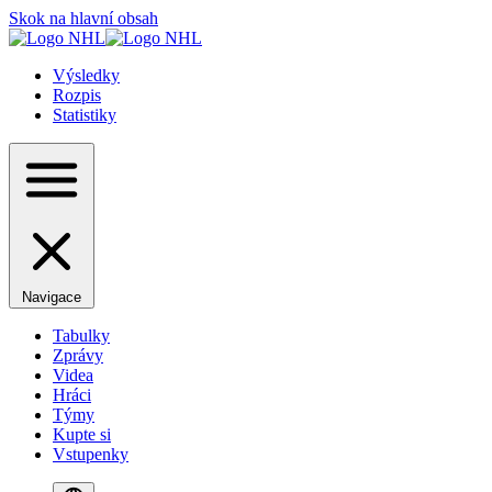
Skok na hlavní obsah
Výsledky
Rozpis
Statistiky
Navigace
Tabulky
Zprávy
Videa
Hráci
Týmy
Kupte si
Vstupenky