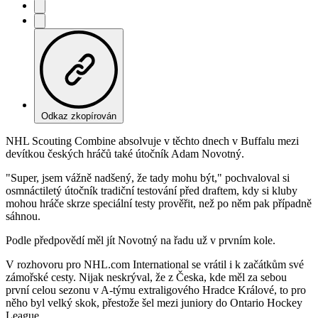
Odkaz zkopírován
NHL Scouting Combine absolvuje v těchto dnech v Buffalu mezi
devítkou českých hráčů také útočník Adam Novotný.
"Super, jsem vážně nadšený, že tady mohu být," pochvaloval si
osmnáctiletý útočník tradiční testování před draftem, kdy si kluby
mohou hráče skrze speciální testy prověřit, než po něm pak případně
sáhnou.
Podle předpovědí měl jít Novotný na řadu už v prvním kole.
V rozhovoru pro NHL.com International se vrátil i k začátkům své
zámořské cesty. Nijak neskrýval, že z Česka, kde měl za sebou
první celou sezonu v A-týmu extraligového Hradce Králové, to pro
něho byl velký skok, přestože šel mezi juniory do Ontario Hockey
League.