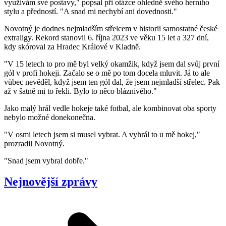
využívám své postavy," popsal při otázce ohledně svého herního
stylu a předností. "A snad mi nechybí ani dovednosti."
Novotný je dodnes nejmladším střelcem v historii samostatné české
extraligy. Rekord stanovil 6. října 2023 ve věku 15 let a 327 dní,
kdy skóroval za Hradec Králové v Kladně.
"V 15 letech to pro mě byl velký okamžik, když jsem dal svůj první
gól v profi hokeji. Začalo se o mě po tom docela mluvit. Já to ale
vůbec nevěděl, když jsem ten gól dal, že jsem nejmladší střelec. Pak
až v šatně mi to řekli. Bylo to něco bláznivého."
Jako malý hrál vedle hokeje také fotbal, ale kombinovat oba sporty
nebylo možné donekonečna.
"V osmi letech jsem si musel vybrat. A vyhrál to u mě hokej,"
prozradil Novotný.
"Snad jsem vybral dobře."
Nejnovější zprávy