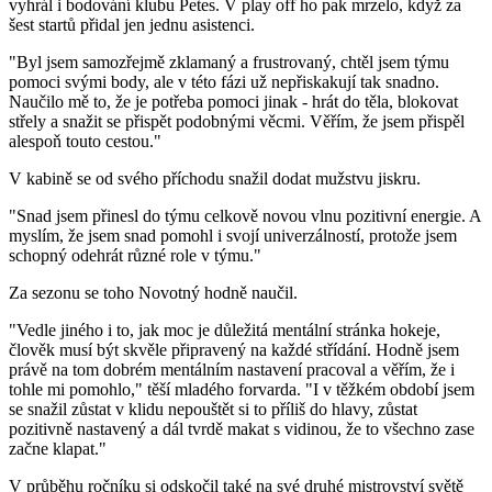
vyhrál i bodování klubu Petes. V play off ho pak mrzelo, když za
šest startů přidal jen jednu asistenci.
"Byl jsem samozřejmě zklamaný a frustrovaný, chtěl jsem týmu
pomoci svými body, ale v této fázi už nepřiskakují tak snadno.
Naučilo mě to, že je potřeba pomoci jinak - hrát do těla, blokovat
střely a snažit se přispět podobnými věcmi. Věřím, že jsem přispěl
alespoň touto cestou."
V kabině se od svého příchodu snažil dodat mužstvu jiskru.
"Snad jsem přinesl do týmu celkově novou vlnu pozitivní energie. A
myslím, že jsem snad pomohl i svojí univerzálností, protože jsem
schopný odehrát různé role v týmu."
Za sezonu se toho Novotný hodně naučil.
"Vedle jiného i to, jak moc je důležitá mentální stránka hokeje,
člověk musí být skvěle připravený na každé střídání. Hodně jsem
právě na tom dobrém mentálním nastavení pracoval a věřím, že i
tohle mi pomohlo," těší mladého forvarda. "I v těžkém období jsem
se snažil zůstat v klidu nepouštět si to příliš do hlavy, zůstat
pozitivně nastavený a dál tvrdě makat s vidinou, že to všechno zase
začne klapat."
V průběhu ročníku si odskočil také na své druhé mistrovství světě