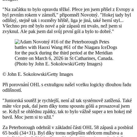
"Na začátku to bylo opravdu těžké. Přece jen jsem přišel z Evropy a
byl prvním rokem v zámoří," připomněl Novotný. "Hokej tady byl
odlišný, stejně tak i rozměry hřiště, liga je jiná, také herní styl...
Všechno pro mě bylo nové a pár zápasů mi trvalo, než jsem si
zvyknul. Ale pak jsem dal svůj první gól a bylo to dobré."
©
John E. Sokolowski/Getty Images
Při porovnání OHL s extraligou našel vcelku logicky dlouhou řadu
odlišností.
"Juniorská soutěž je rychlejší, není až tak systémově zatížená. Také
máte více puk, dal jsem díky tomu spoustu gólů a prosazoval jsem
se. Když se ohlédnu zpátky, tak to bylo vážně super a ten hokej mě
bavil. Moc jsem si to užil."
Za Peterborough odehrál v základní části OHL 58 zápasů a posbíral
65 bodů (34+31). Byl díky tomu nejlepším střelcem mužstva a