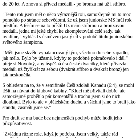
do 20 let. A znovu si přivezl medaili - po bronzu má už i stříbro.
"Tento rok jsem měl o něco výraznější roli, samozřejmě mi to moc
pomohlo po stránce sebevědomí, že už jsem juniorské MS hrál rok
předtím. A těším se na to příští! Už mám stříbrnou a bronzovou
medaili, jedna mi ještě chybí ke zkompletování celé sady, tak
uvidíme," vyhlásil s úsměvem jasný cíl v podobě titulu juniorského
světového šampiona.
"Měli jsme skvěle vybalancovaný tým, všechno do sebe zapadlo,
jak mělo. Bylo by úžasné, kdyby to podobně pokračovalo i dál,"
přeje si Novotný, aby úspěšná éra české dvacítky, která přivezla
medaili už čtyřikrát za sebou (dvakrát stříbro a dvakrát bronz) jen
tak neskončila.
S ohledem na to, že v semifinále Češi zdolali Kanadu (6:4), se mohl
těšit na návrat do klubové kabiny. "Kluci mě přivítali dobře, ale
samozřejmě proběhlo pár komentářů a trochu jsem si do nich
dloubnul. Bylo to ale v přátelském duchu a všichni jsme to brali jako
srandu, zasmáli jsme se."
Pro draft se mu bude bez nejmenších pochyb může hodit jeho
přizpůsobivost.
"Zvládnu různé role, když je potřeba. Jsem velký, takže rád