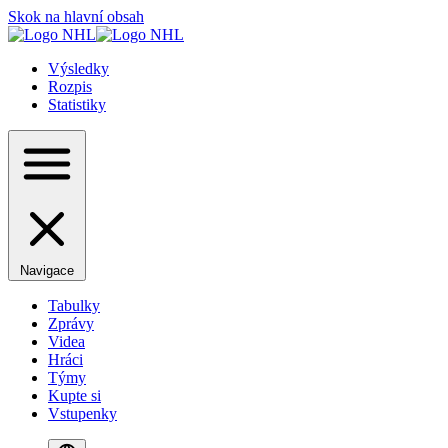
Skok na hlavní obsah
Výsledky
Rozpis
Statistiky
Navigace
Tabulky
Zprávy
Videa
Hráci
Týmy
Kupte si
Vstupenky