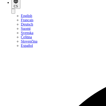
CS
English
Français
Deutsch
Suomi
Svenska
Čeština
Slovenčina
Español