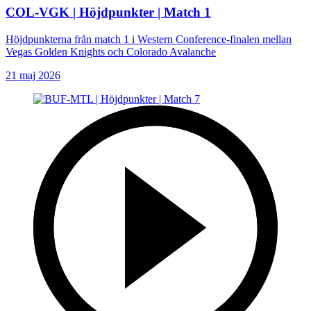
COL-VGK | Höjdpunkter | Match 1
Höjdpunkterna från match 1 i Western Conference-finalen mellan
Vegas Golden Knights och Colorado Avalanche
21 maj 2026