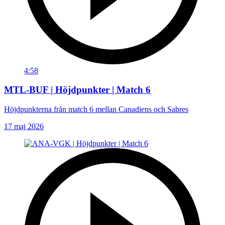
4:58
MTL-BUF | Höjdpunkter | Match 6
Höjdpunkterna från match 6 mellan Canadiens och Sabres
17 maj 2026