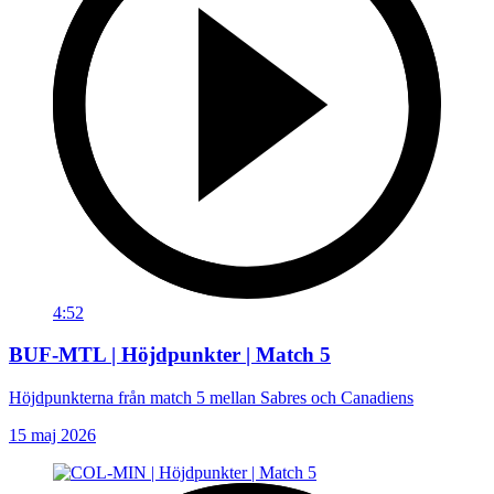
4:52
BUF-MTL | Höjdpunkter | Match 5
Höjdpunkterna från match 5 mellan Sabres och Canadiens
15 maj 2026