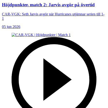
Höjdpunkter, match 2: Jarvis avgör på övertid
CAR-VGK: Seth Jarvis avgör när Hurricanes utjämnar serien till 1-
1
05 jun 2026