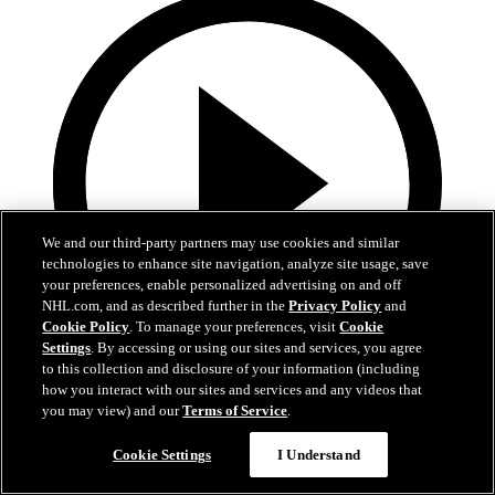
We and our third-party partners may use cookies and similar
technologies to enhance site navigation, analyze site usage, save
your preferences, enable personalized advertising on and off
NHL.com, and as described further in the
Privacy Policy
and
Cookie Policy
. To manage your preferences, visit
Cookie
Settings
. By accessing or using our sites and services, you agree
to this collection and disclosure of your information (including
how you interact with our sites and services and any videos that
5:00
you may view) and our
Terms of Service
.
COL-MIN | Höjdpunkter | Match 5
Cookie Settings
I Understand
Höjdpunkter från match 5 mellan Avalanche och Wild