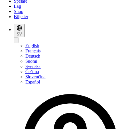
Spelare
Lag
Shop
Biljetter
SV
English
Français
Deutsch
Suomi
Svenska
Čeština
Slovenčina
Español