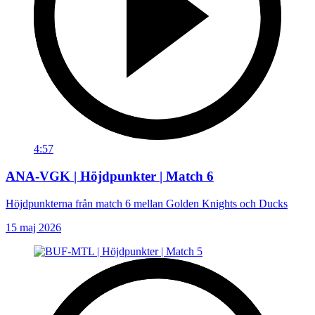
4:57
ANA-VGK | Höjdpunkter | Match 6
Höjdpunkterna från match 6 mellan Golden Knights och Ducks
15 maj 2026