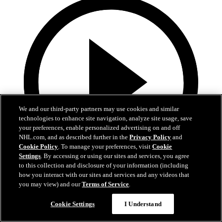
We and our third-party partners may use cookies and similar
technologies to enhance site navigation, analyze site usage, save
your preferences, enable personalized advertising on and off
NHL.com, and as described further in the
Privacy Policy
and
Cookie Policy
. To manage your preferences, visit
Cookie
Settings
. By accessing or using our sites and services, you agree
to this collection and disclosure of your information (including
how you interact with our sites and services and any videos that
5:00
you may view) and our
Terms of Service
.
COL-MIN | Höjdpunkter | Match 5
Cookie Settings
I Understand
Höjdpunkter från match 5 mellan Avalanche och Wild