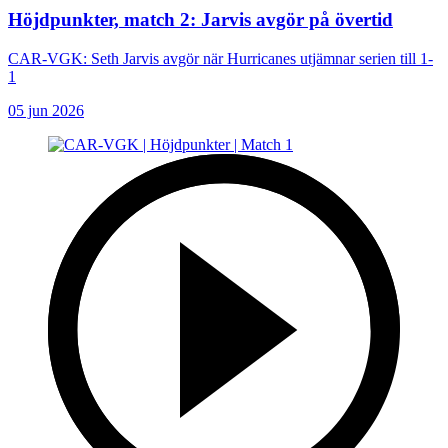
Höjdpunkter, match 2: Jarvis avgör på övertid
CAR-VGK: Seth Jarvis avgör när Hurricanes utjämnar serien till 1-
1
05 jun 2026