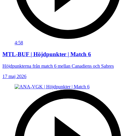
4:58
MTL-BUF | Höjdpunkter | Match 6
Höjdpunkterna från match 6 mellan Canadiens och Sabres
17 maj 2026