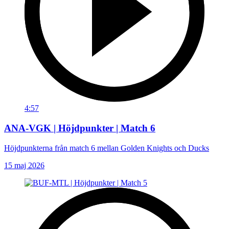
4:57
ANA-VGK | Höjdpunkter | Match 6
Höjdpunkterna från match 6 mellan Golden Knights och Ducks
15 maj 2026