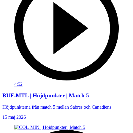
4:52
BUF-MTL | Höjdpunkter | Match 5
Höjdpunkterna från match 5 mellan Sabres och Canadiens
15 maj 2026