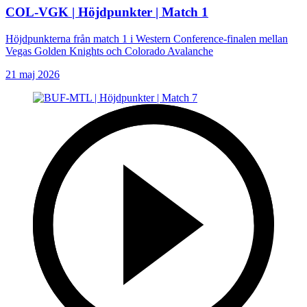
COL-VGK | Höjdpunkter | Match 1
Höjdpunkterna från match 1 i Western Conference-finalen mellan
Vegas Golden Knights och Colorado Avalanche
21 maj 2026