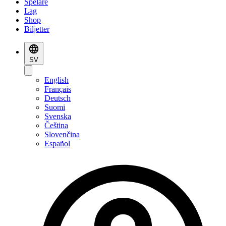
Spelare
Lag
Shop
Biljetter
SV
English
Français
Deutsch
Suomi
Svenska
Čeština
Slovenčina
Español