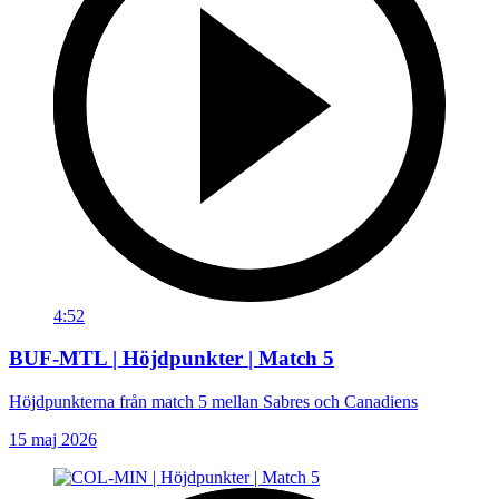
4:52
BUF-MTL | Höjdpunkter | Match 5
Höjdpunkterna från match 5 mellan Sabres och Canadiens
15 maj 2026