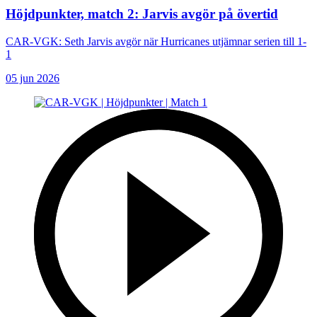
Höjdpunkter, match 2: Jarvis avgör på övertid
CAR-VGK: Seth Jarvis avgör när Hurricanes utjämnar serien till 1-
1
05 jun 2026