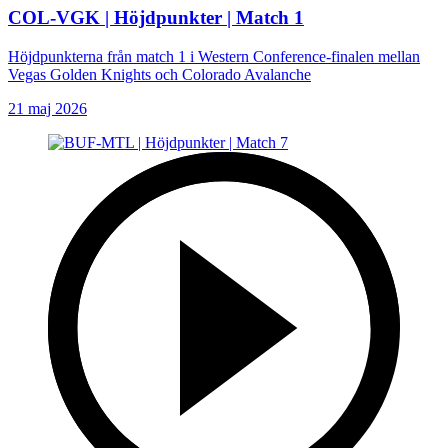
COL-VGK | Höjdpunkter | Match 1
Höjdpunkterna från match 1 i Western Conference-finalen mellan
Vegas Golden Knights och Colorado Avalanche
21 maj 2026