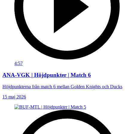
4:57
ANA-VGK | Höjdpunkter | Match 6
Höjdpunkterna från match 6 mellan Golden Knights och Ducks
15 maj 2026