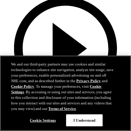
We and our third-party partners may use cookies and similar
technologies to enhance site navigation, analyze site usage, save
your preferences, enable personalized advertising on and off
NHL.com, and as described further in the
Privacy Policy
and
Cookie Policy
. To manage your preferences, visit
Cookie
Settings
. By accessing or using our sites and services, you agree
to this collection and disclosure of your information (including
how you interact with our sites and services and any videos that
5:00
you may view) and our
Terms of Service
.
COL-MIN | Höjdpunkter | Match 5
Cookie Settings
I Understand
Höjdpunkter från match 5 mellan Avalanche och Wild