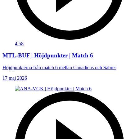
4:58
MTL-BUF | Höjdpunkter | Match 6
Höjdpunkterna från match 6 mellan Canadiens och Sabres
17 maj 2026