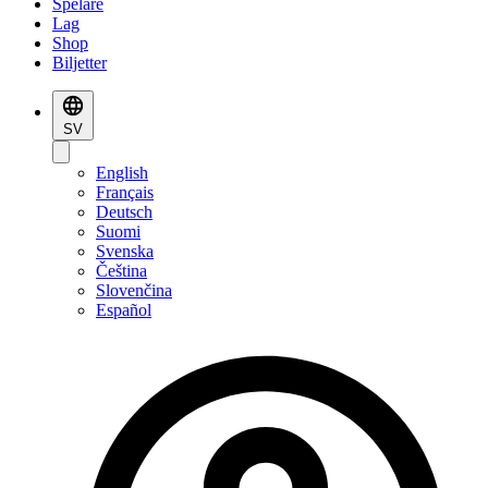
Spelare
Lag
Shop
Biljetter
SV
English
Français
Deutsch
Suomi
Svenska
Čeština
Slovenčina
Español