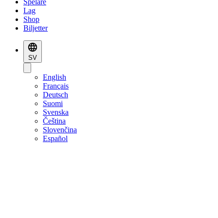
Spelare
Lag
Shop
Biljetter
SV
English
Français
Deutsch
Suomi
Svenska
Čeština
Slovenčina
Español