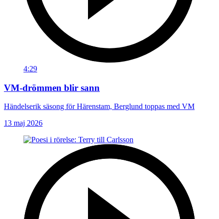
4:29
VM-drömmen blir sann
Händelserik säsong för Härenstam, Berglund toppas med VM
13 maj 2026