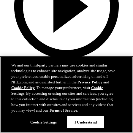
1:05
We and our third-party partners may use cookies and similar
technologies to enhance site navigation, analyze site usage, save
Aho, Andersen går i bräschen för Hurricanes i första
your preferences, enable personalized advertising on and off
rundan
NHL.com, and as described further in the
Privacy Policy
and
Cookie Policy
. To manage your preferences, visit
Cookie
Hurricanes sveper Senators och blir första lag att avancera till andra
Settings
. By accessing or using our sites and services, you agree
rundan
to this collection and disclosure of your information (including
how you interact with our sites and services and any videos that
26 apr 2026
you may view) and our
Terms of Service
.
Cookie Settings
I Understand