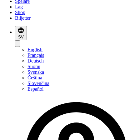
Spelare
Lag
Shop
Biljetter
SV
English
Français
Deutsch
Suomi
Svenska
Čeština
Slovenčina
Español