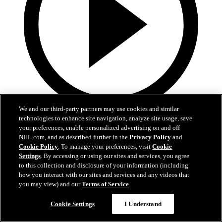
We and our third-party partners may use cookies and similar
1:05
technologies to enhance site navigation, analyze site usage, save
your preferences, enable personalized advertising on and off
Aho, Andersen går i bräschen för Hurricanes i första
NHL.com, and as described further in the
Privacy Policy
and
rundan
Cookie Policy
. To manage your preferences, visit
Cookie
Settings
. By accessing or using our sites and services, you agree
to this collection and disclosure of your information (including
Hurricanes sveper Senators och blir första lag att avancera till andra
how you interact with our sites and services and any videos that
rundan
you may view) and our
Terms of Service
.
26 apr 2026
Cookie Settings
I Understand