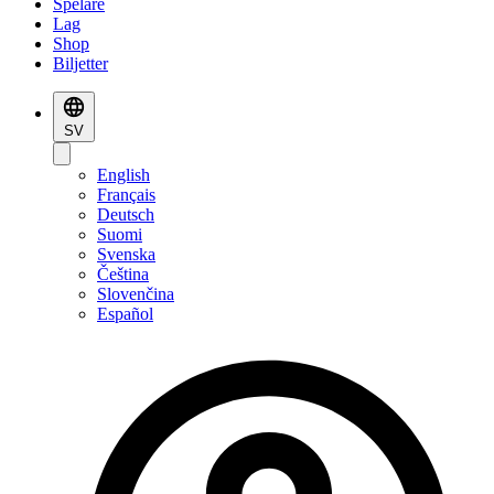
Spelare
Lag
Shop
Biljetter
SV
English
Français
Deutsch
Suomi
Svenska
Čeština
Slovenčina
Español