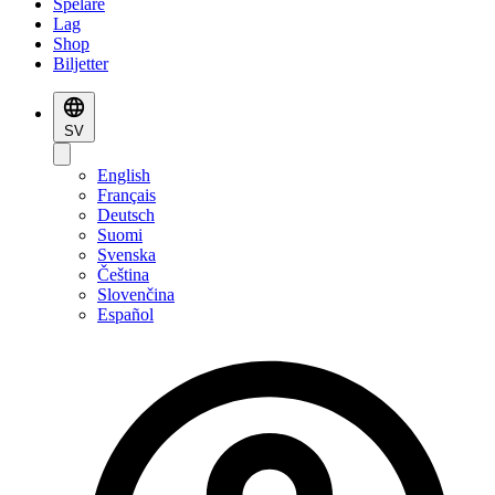
Spelare
Lag
Shop
Biljetter
SV
English
Français
Deutsch
Suomi
Svenska
Čeština
Slovenčina
Español