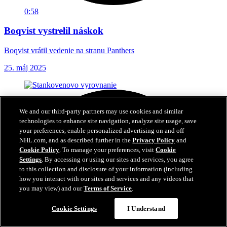
0:58
Boqvist vystrelil náskok
Boqvist vrátil vedenie na stranu Panthers
25. máj 2025
We and our third-party partners may use cookies and similar
technologies to enhance site navigation, analyze site usage, save
your preferences, enable personalized advertising on and off
NHL.com, and as described further in the
Privacy Policy
and
Cookie Policy
. To manage your preferences, visit
Cookie
Settings
. By accessing or using our sites and services, you agree
to this collection and disclosure of your information (including
how you interact with our sites and services and any videos that
you may view) and our
Terms of Service
.
Cookie Settings
I Understand