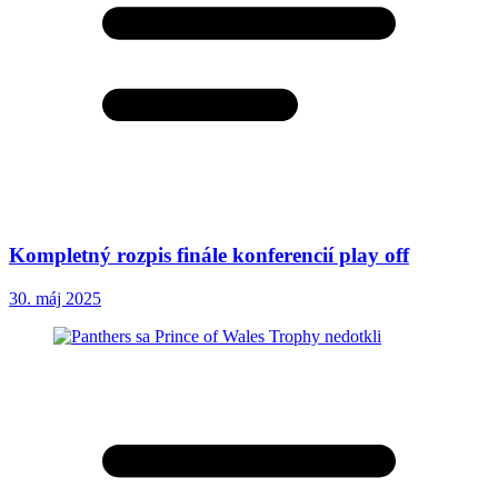
Kompletný rozpis finále konferencií play off
30. máj 2025