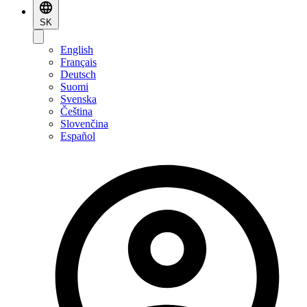
SK
English
Français
Deutsch
Suomi
Svenska
Čeština
Slovenčina
Español