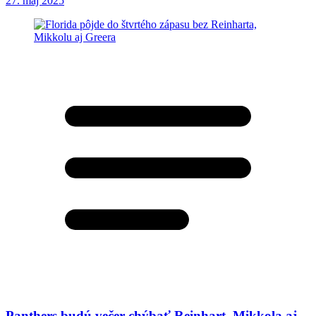
27. máj 2025
Panthers budú večer chýbať Reinhart, Mikkola aj