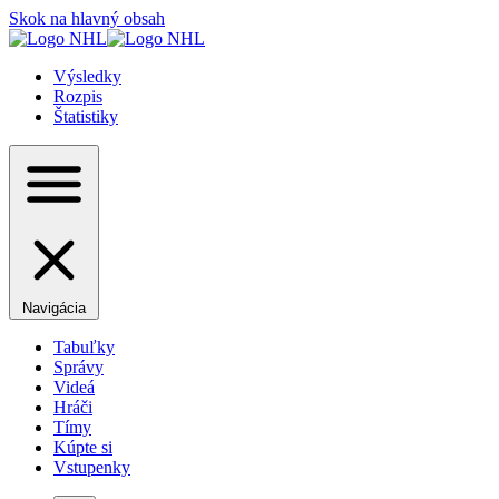
Skok na hlavný obsah
Výsledky
Rozpis
Štatistiky
Navigácia
Tabuľky
Správy
Videá
Hráči
Tímy
Kúpte si
Vstupenky