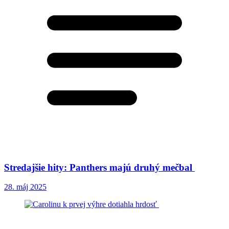
Stredajšie hity: Panthers majú druhý mečbal
28. máj 2025