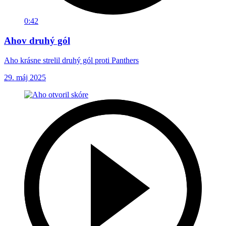
0:42
Ahov druhý gól
Aho krásne strelil druhý gól proti Panthers
29. máj 2025