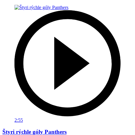
2:55
Štyri rýchle góly Panthers