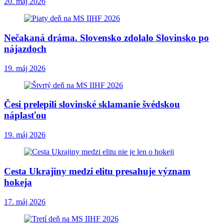
20. máj 2026
Nečakaná dráma. Slovensko zdolalo Slovinsko po
nájazdoch
19. máj 2026
Česi prelepili slovinské sklamanie švédskou
náplasťou
19. máj 2026
Cesta Ukrajiny medzi elitu presahuje význam
hokeja
17. máj 2026