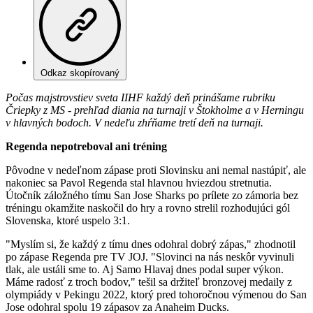
Odkaz skopírovaný
Počas majstrovstiev sveta IIHF každý deň prinášame rubriku
Čriepky z MS - prehľad diania na turnaji v Štokholme a v Herningu
v hlavných bodoch. V nedeľu zhŕňame tretí deň na turnaji.
Regenda nepotreboval ani tréning
Pôvodne v nedeľnom zápase proti Slovinsku ani nemal nastúpiť, ale
nakoniec sa Pavol Regenda stal hlavnou hviezdou stretnutia.
Útočník záložného tímu San Jose Sharks po prílete zo zámoria bez
tréningu okamžite naskočil do hry a rovno strelil rozhodujúci gól
Slovenska, ktoré uspelo 3:1.
"Myslím si, že každý z tímu dnes odohral dobrý zápas," zhodnotil
po zápase Regenda pre TV JOJ. "Slovinci na nás neskôr vyvinuli
tlak, ale ustáli sme to. Aj Samo Hlavaj dnes podal super výkon.
Máme radosť z troch bodov," tešil sa držiteľ bronzovej medaily z
olympiády v Pekingu 2022, ktorý pred tohoročnou výmenou do San
Jose odohral spolu 19 zápasov za Anaheim Ducks.