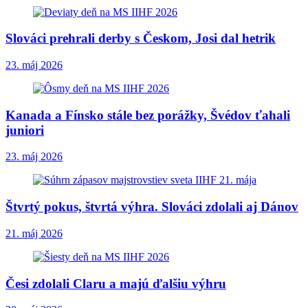
Slováci prehrali derby s Českom, Josi dal hetrik
23. máj 2026
Kanada a Fínsko stále bez porážky, Švédov ťahali
juniori
23. máj 2026
Štvrtý pokus, štvrtá výhra. Slováci zdolali aj Dánov
21. máj 2026
Česi zdolali Claru a majú ďalšiu výhru