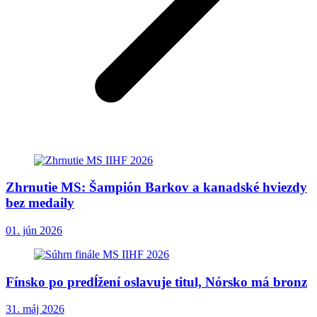
Zhrnutie MS: Šampión Barkov a kanadské hviezdy
bez medaily
01. jún 2026
Fínsko po predĺžení oslavuje titul, Nórsko má bronz
31. máj 2026