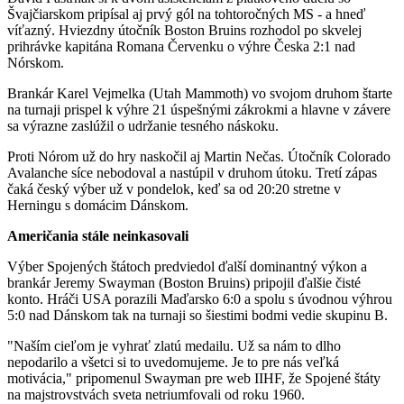
Švajčiarskom pripísal aj prvý gól na tohtoročných MS - a hneď
víťazný. Hviezdny útočník Boston Bruins rozhodol po skvelej
prihrávke kapitána Romana Červenku o výhre Česka 2:1 nad
Nórskom.
Brankár Karel Vejmelka (Utah Mammoth) vo svojom druhom štarte
na turnaji prispel k výhre 21 úspešnými zákrokmi a hlavne v závere
sa výrazne zaslúžil o udržanie tesného náskoku.
Proti Nórom už do hry naskočil aj Martin Nečas. Útočník Colorado
Avalanche síce nebodoval a nastúpil v druhom útoku. Tretí zápas
čaká český výber už v pondelok, keď sa od 20:20 stretne v
Herningu s domácim Dánskom.
Američania stále neinkasovali
Výber Spojených štátoch predviedol ďalší dominantný výkon a
brankár Jeremy Swayman (Boston Bruins) pripojil ďalšie čisté
konto. Hráči USA porazili Maďarsko 6:0 a spolu s úvodnou výhrou
5:0 nad Dánskom tak na turnaji so šiestimi bodmi vedie skupinu B.
"Naším cieľom je vyhrať zlatú medailu. Už sa nám to dlho
nepodarilo a všetci si to uvedomujeme. Je to pre nás veľká
motivácia," pripomenul Swayman pre web IIHF, že Spojené štáty
na majstrovstvách sveta netriumfovali od roku 1960.