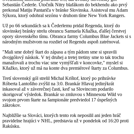
Sebastián Čederle. Útočník Nitry blafákom do bekhendu ako prvý
prekonal Matiju Pantariča v bránke Slovinska. Asistoval mu Adam
Sýkora, ktorý odohral sezónu v druhom tíme New York Rangers.
Už po 66 sekundách sa k Čederlemu pridal Regenda, ktorý do
slovinskej bránky strelu obrancu Samuela Kňažka, ďalšej čerstvej
opory slovenského tímu. Obranca farmy Columbus Blue Jackets si s
národným mužstvom na rozdiel od Regendu aspoň zatrénoval.
"Mali sme dobrý štart do zápasu a tým pádom sme si spravili
dvojgólový náskok. V tej druhej a tretej tretiny sme to tak trochu
manažovali a trochu viac sme vymýšľali v koncovke," myslel si
Kňažko, ktorý už má na konte dva premiérové štarty za Columbus.
Tretí slovenský gól strelil Michal Krištof, ktorý po prihrávke
Róberta Lantošiho zvýšil na 3:0. Brankár Hlavaj jedinýkrát
inkasoval až v záverečnej časti, keď sa Slovincom podarilo
skorigovať výsledok. Brankár so zmluvou s Minnesota Wild vo
svojom prvom štarte na šampionáte predviedol 17 úspešných
zákrokov.
Najbližšie sa Slováci, ktorých tento rok neposilil ani jeden hráč
pravidelne hrajúci v NHL, predstavia už v pondelok od 16:20 proti
Rakúsku.