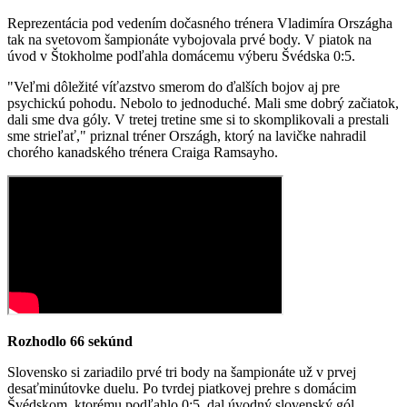
Reprezentácia pod vedením dočasného trénera Vladimíra Országha
tak na svetovom šampionáte vybojovala prvé body. V piatok na
úvod v Štokholme podľahla domácemu výberu Švédska 0:5.
"Veľmi dôležité víťazstvo smerom do ďalších bojov aj pre
psychickú pohodu. Nebolo to jednoduché. Mali sme dobrý začiatok,
dali sme dva góly. V tretej tretine sme si to skomplikovali a prestali
sme strieľať," priznal tréner Országh, ktorý na lavičke nahradil
chorého kanadského trénera Craiga Ramsayho.
Rozhodlo 66 sekúnd
Slovensko si zariadilo prvé tri body na šampionáte už v prvej
desaťminútovke duelu. Po tvrdej piatkovej prehre s domácim
Švédskom, ktorému podľahlo 0:5, dal úvodný slovenský gól