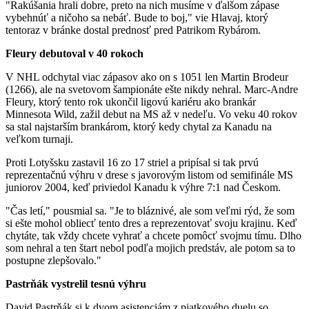
"Rakúšania hrali dobre, preto na nich musíme v ďalšom zápase
vybehnúť a ničoho sa nebáť. Bude to boj," vie Hlavaj, ktorý
tentoraz v bránke dostal prednosť pred Patrikom Rybárom.
Fleury debutoval v 40 rokoch
V NHL odchytal viac zápasov ako on s 1051 len Martin Brodeur
(1266), ale na svetovom šampionáte ešte nikdy nehral. Marc-Andre
Fleury, ktorý tento rok ukončil ligovú kariéru ako brankár
Minnesota Wild, zažil debut na MS až v nedeľu. Vo veku 40 rokov
sa stal najstarším brankárom, ktorý kedy chytal za Kanadu na
veľkom turnaji.
Proti Lotyšsku zastavil 16 zo 17 striel a pripísal si tak prvú
reprezentačnú výhru v drese s javorovým listom od semifinále MS
juniorov 2004, keď priviedol Kanadu k výhre 7:1 nad Českom.
"Čas letí," pousmial sa. "Je to bláznivé, ale som veľmi rýd, že som
si ešte mohol obliecť tento dres a reprezentovať svoju krajinu. Keď
chytáte, tak vždy chcete vyhrať a chcete pomôcť svojmu tímu. Dlho
som nehral a ten štart nebol podľa mojich predstáv, ale potom sa to
postupne zlepšovalo."
Pastrňák vystrelil tesnú výhru
David Pastrňák si k dvom asistenciám z piatkového duelu so