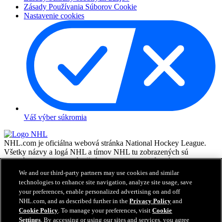
Zásady Používania Súborov Cookie
Nastavenie cookies
Váš výber súkromia
NHL.com je oficiálna webová stránka National Hockey League.
Všetky názvy a logá NHL a tímov NHL tu zobrazených sú
vlastníctvom NHL a príslušných klubov a nesmú byť
reprodukované bez predchádzajúceho písomného súhlasu NHL
We and our third-party partners may use cookies and similar
Enterprises, L.P. © NHL 2026. Všetky práva vyhradené. Všetky
technologies to enhance site navigation, analyze site usage, save
dresy tímov NHL costumizované menami a číslami hráčov NHL sú
your preferences, enable personalized advertising on and off
oficiálne licencované NHL a NHLPA. Vodoznak Zamboni a
NHL.com, and as described further in the
Privacy Policy
and
konfigurácie Zamboni ice resurfacing machine sú registrované
Cookie Policy
. To manage your preferences, visit
Cookie
obchodné značky Frank J. Zamboni & Co., Inc.© Frank J. Zamboni
Settings
. By accessing or using our sites and services, you agree