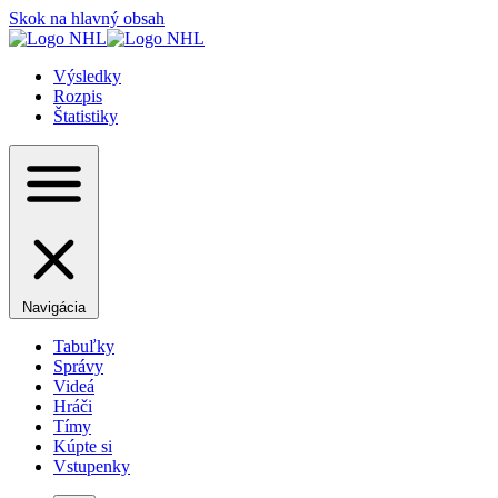
Skok na hlavný obsah
Výsledky
Rozpis
Štatistiky
Navigácia
Tabuľky
Správy
Videá
Hráči
Tímy
Kúpte si
Vstupenky