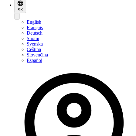
SK
English
Français
Deutsch
Suomi
Svenska
Čeština
Slovenčina
Español