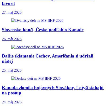
favorit
27. máj 2026
Slovensko končí, Česko podľahlo Kanade
26. máj 2026
Ďalšie sklamanie Čechov, Američania si udržali
nádej
25. máj 2026
Kanada zlomila bojovných Slovákov, Lotyši siahajú
na postup
24. máj 2026