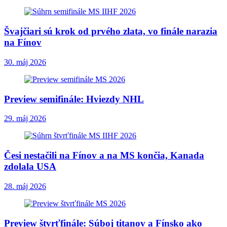
Švajčiari sú krok od prvého zlata, vo finále narazia
na Fínov
30. máj 2026
Preview semifinále: Hviezdy NHL
29. máj 2026
Česi nestačili na Fínov a na MS končia, Kanada
zdolala USA
28. máj 2026
Preview štvrťfinále: Súboj titanov a Fínsko ako