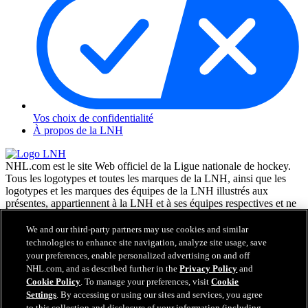
Vos choix de confidentialité
À propos de la LNH
NHL.com est le site Web officiel de la Ligue nationale de hockey.
Tous les logotypes et toutes les marques de la LNH, ainsi que les
logotypes et les marques des équipes de la LNH illustrés aux
présentes, appartiennent à la LNH et à ses équipes respectives et ne
peuvent être reproduits sans le consentement préalable écrit de NHL
Enterprises, L.P. © LNH 2026. Tous droits réservés. Tous les
We and our third-party partners may use cookies and similar
chandails d'équipe de la LNH personnalisés avec les noms des
technologies to enhance site navigation, analyze site usage, save
joueurs de la LNH et leurs numéros sont officiellement sous license
your preferences, enable personalized advertising on and off
de la LNH et de l'AJLNH. Le mot servant de marque Zamboni et la
NHL.com, and as described further in the
Privacy Policy
and
configuration de la surfaceuse Zamboni sont des marques de
Cookie Policy
. To manage your preferences, visit
Cookie
commerce déposées de Frank J. Zamboni & Co., Inc. © Frank J.
Settings
. By accessing or using our sites and services, you agree
Zamboni & Co., Inc. 2026. Tous droits réservés. Toute autre marque
to this collection and disclosure of your information (including