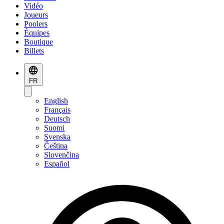
Vidéo
Joueurs
Poolers
Équipes
Boutique
Billets
FR
English
Français
Deutsch
Suomi
Svenska
Čeština
Slovenčina
Español