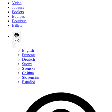
Vidéo
Joueurs
Poolers
Équipes
Boutique
Billets
FR
English
Français
Deutsch
Suomi
Svenska
Čeština
Slovenčina
Español