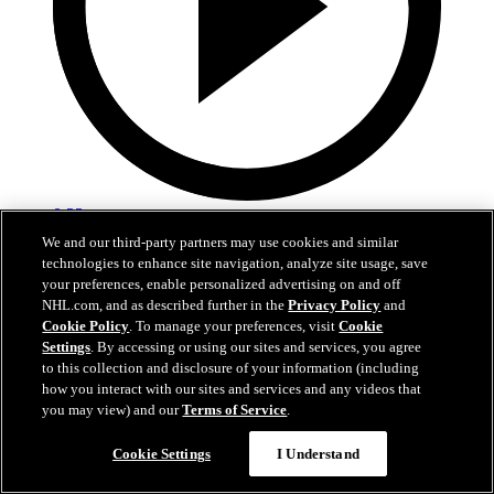
0:33
We and our third-party partners may use cookies and similar
Barbashev scelle l'issue du match
technologies to enhance site navigation, analyze site usage, save
your preferences, enable personalized advertising on and off
VGK@COL: Barbashev confirme la victoire avec son 2e but
NHL.com, and as described further in the
Privacy Policy
and
Cookie Policy
. To manage your preferences, visit
Cookie
23 mai 2026
Settings
. By accessing or using our sites and services, you agree
to this collection and disclosure of your information (including
how you interact with our sites and services and any videos that
you may view) and our
Terms of Service
.
Cookie Settings
I Understand