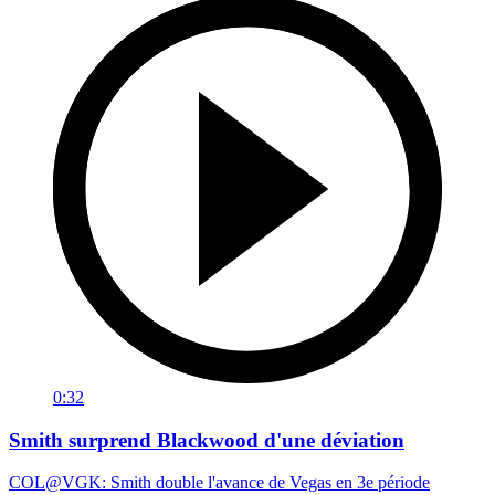
0:32
Smith surprend Blackwood d'une déviation
COL@VGK: Smith double l'avance de Vegas en 3e période