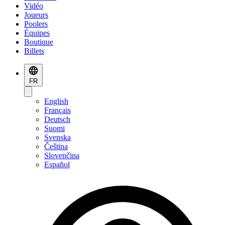
Vidéo
Joueurs
Poolers
Équipes
Boutique
Billets
FR
English
Français
Deutsch
Suomi
Svenska
Čeština
Slovenčina
Español