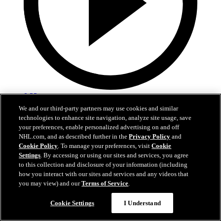
0:33
We and our third-party partners may use cookies and similar
Barbashev scelle l'issue du match
technologies to enhance site navigation, analyze site usage, save
your preferences, enable personalized advertising on and off
VGK@COL: Barbashev confirme la victoire avec son 2e but
NHL.com, and as described further in the
Privacy Policy
and
Cookie Policy
. To manage your preferences, visit
Cookie
23 mai 2026
Settings
. By accessing or using our sites and services, you agree
to this collection and disclosure of your information (including
how you interact with our sites and services and any videos that
you may view) and our
Terms of Service
.
Cookie Settings
I Understand