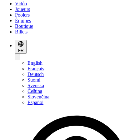
Vidéo
Joueurs
Poolers
Équipes
Boutique
Billets
FR
English
Français
Deutsch
Suomi
Svenska
Čeština
Slovenčina
Español