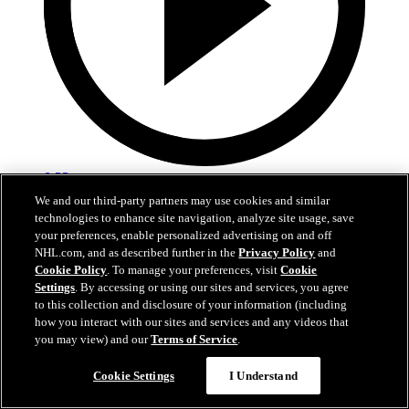
0:33
We and our third-party partners may use cookies and similar
Barbashev scelle l'issue du match
technologies to enhance site navigation, analyze site usage, save
your preferences, enable personalized advertising on and off
VGK@COL: Barbashev confirme la victoire avec son 2e but
NHL.com, and as described further in the
Privacy Policy
and
Cookie Policy
. To manage your preferences, visit
Cookie
23 mai 2026
Settings
. By accessing or using our sites and services, you agree
to this collection and disclosure of your information (including
how you interact with our sites and services and any videos that
you may view) and our
Terms of Service
.
Cookie Settings
I Understand