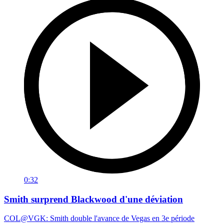
0:32
Smith surprend Blackwood d'une déviation
COL@VGK: Smith double l'avance de Vegas en 3e période