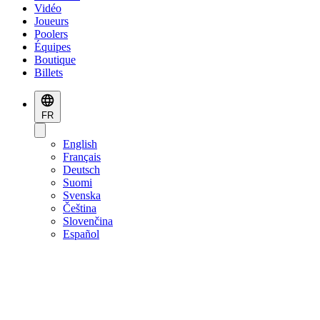
Vidéo
Joueurs
Poolers
Équipes
Boutique
Billets
FR
English
Français
Deutsch
Suomi
Svenska
Čeština
Slovenčina
Español