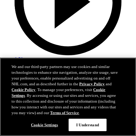
0:59
We and our third-party partners may use cookies and similar
Roy procure la victoire à l'Avalanche
technologies to enhance site navigation, analyze site usage, save
your preferences, enable personalized advertising on and off
LAK@COL: Roy bat Forsberg du revers en prolongation
NHL.com, and as described further in the
Privacy Policy
and
Cookie Policy
. To manage your preferences, visit
Cookie
22 avr. 2026
Settings
. By accessing or using our sites and services, you agree
to this collection and disclosure of your information (including
how you interact with our sites and services and any videos that
you may view) and our
Terms of Service
.
Cookie Settings
I Understand