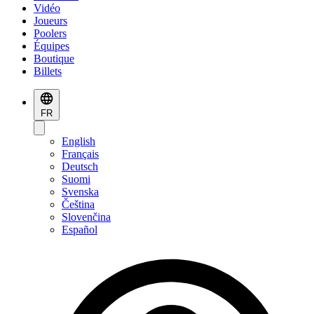
Vidéo
Joueurs
Poolers
Équipes
Boutique
Billets
FR
English
Français
Deutsch
Suomi
Svenska
Čeština
Slovenčina
Español