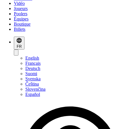
Vidéo
Joueurs
Poolers
Équipes
Boutique
Billets
FR
English
Français
Deutsch
Suomi
Svenska
Čeština
Slovenčina
Español