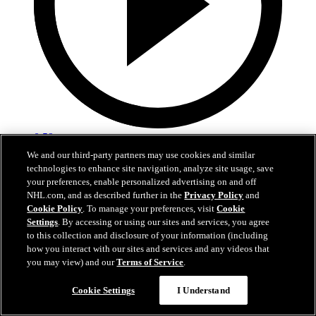
0:59
We and our third-party partners may use cookies and similar
Roy procure la victoire à l'Avalanche
technologies to enhance site navigation, analyze site usage, save
your preferences, enable personalized advertising on and off
LAK@COL: Roy bat Forsberg du revers en prolongation
NHL.com, and as described further in the
Privacy Policy
and
Cookie Policy
. To manage your preferences, visit
Cookie
22 avr. 2026
Settings
. By accessing or using our sites and services, you agree
to this collection and disclosure of your information (including
how you interact with our sites and services and any videos that
you may view) and our
Terms of Service
.
Cookie Settings
I Understand