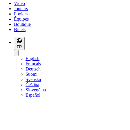
Vidéo
Joueurs
Poolers
Équipes
Boutique
Billets
FR
English
Français
Deutsch
Suomi
Svenska
Čeština
Slovenčina
Español