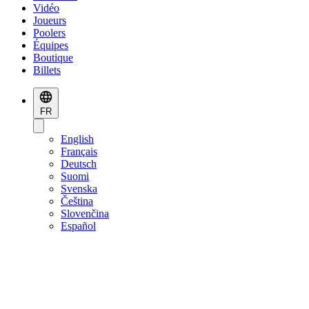
Vidéo
Joueurs
Poolers
Équipes
Boutique
Billets
FR
English
Français
Deutsch
Suomi
Svenska
Čeština
Slovenčina
Español