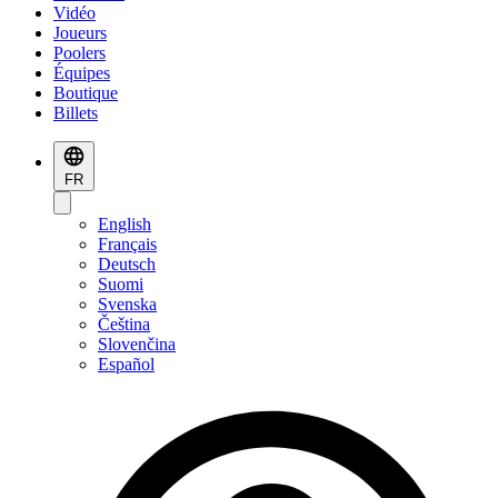
Vidéo
Joueurs
Poolers
Équipes
Boutique
Billets
FR
English
Français
Deutsch
Suomi
Svenska
Čeština
Slovenčina
Español