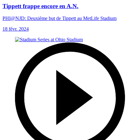
Tippett frappe encore en A.N.
PHI@NJD: Deuxième but de Tippett au MetLife Stadium
18 févr. 2024