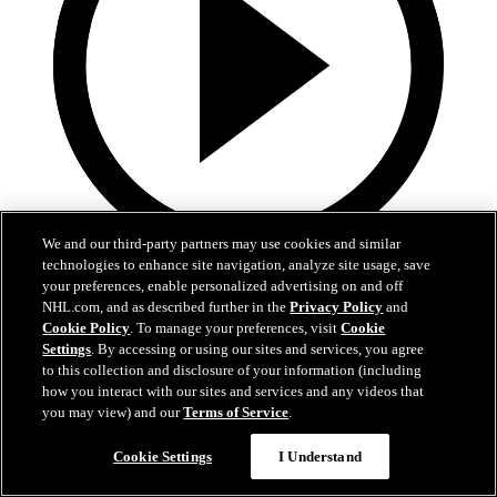
We and our third-party partners may use cookies and similar
technologies to enhance site navigation, analyze site usage, save
0:59
your preferences, enable personalized advertising on and off
NHL.com, and as described further in the
Privacy Policy
and
SAP Stats: Stadium Series Clash
Cookie Policy
. To manage your preferences, visit
Cookie
Settings
. By accessing or using our sites and services, you agree
SAP looks at the championship legacy of Kings, Avs
to this collection and disclosure of your information (including
how you interact with our sites and services and any videos that
15 févr. 2020
you may view) and our
Terms of Service
.
Cookie Settings
I Understand