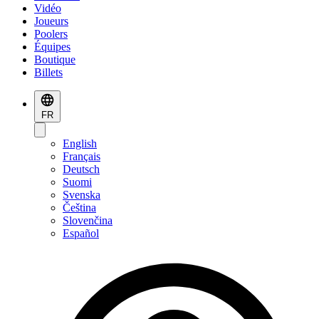
Vidéo
Joueurs
Poolers
Équipes
Boutique
Billets
FR
English
Français
Deutsch
Suomi
Svenska
Čeština
Slovenčina
Español