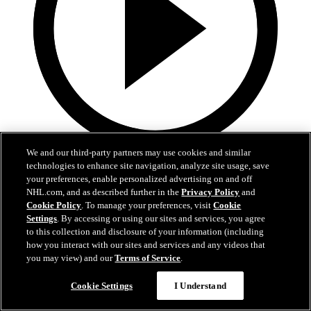
We and our third-party partners may use cookies and similar
0:59
technologies to enhance site navigation, analyze site usage, save
your preferences, enable personalized advertising on and off
SAP Stats: Stadium Series Clash
NHL.com, and as described further in the
Privacy Policy
and
Cookie Policy
. To manage your preferences, visit
Cookie
SAP looks at the championship legacy of Kings, Avs
Settings
. By accessing or using our sites and services, you agree
to this collection and disclosure of your information (including
15 févr. 2020
how you interact with our sites and services and any videos that
you may view) and our
Terms of Service
.
Cookie Settings
I Understand