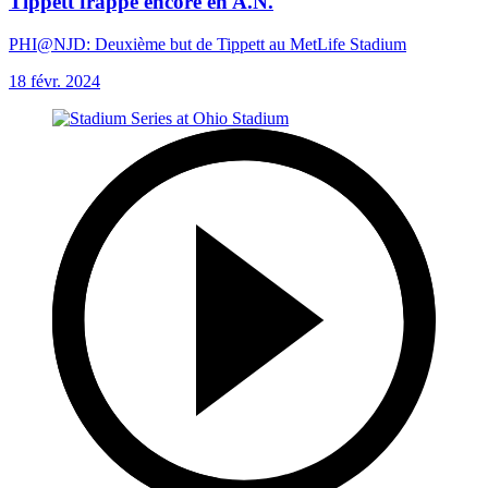
Tippett frappe encore en A.N.
PHI@NJD: Deuxième but de Tippett au MetLife Stadium
18 févr. 2024