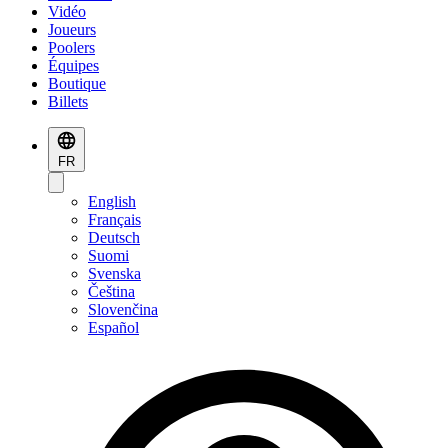
Vidéo
Joueurs
Poolers
Équipes
Boutique
Billets
FR
English
Français
Deutsch
Suomi
Svenska
Čeština
Slovenčina
Español