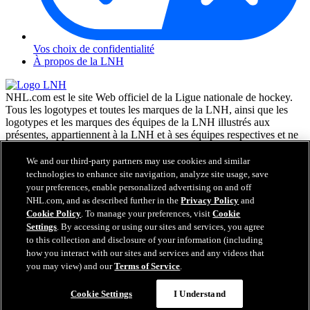
Vos choix de confidentialité
À propos de la LNH
NHL.com est le site Web officiel de la Ligue nationale de hockey.
Tous les logotypes et toutes les marques de la LNH, ainsi que les
logotypes et les marques des équipes de la LNH illustrés aux
présentes, appartiennent à la LNH et à ses équipes respectives et ne
peuvent être reproduits sans le consentement préalable écrit de NHL
Enterprises, L.P. © LNH 2026. Tous droits réservés. Tous les
We and our third-party partners may use cookies and similar
chandails d'équipe de la LNH personnalisés avec les noms des
technologies to enhance site navigation, analyze site usage, save
joueurs de la LNH et leurs numéros sont officiellement sous license
your preferences, enable personalized advertising on and off
de la LNH et de l'AJLNH. Le mot servant de marque Zamboni et la
NHL.com, and as described further in the
Privacy Policy
and
configuration de la surfaceuse Zamboni sont des marques de
Cookie Policy
. To manage your preferences, visit
Cookie
commerce déposées de Frank J. Zamboni & Co., Inc. © Frank J.
Settings
. By accessing or using our sites and services, you agree
Zamboni & Co., Inc. 2026. Tous droits réservés. Toute autre marque
to this collection and disclosure of your information (including
déposée ou tout droit d'auteur d'une tierce partie sont la propriété de
how you interact with our sites and services and any videos that
leurs auteurs respectifs. Tous droits réservés.
you may view) and our
Terms of Service
.
Cookie Settings
I Understand
Fermer