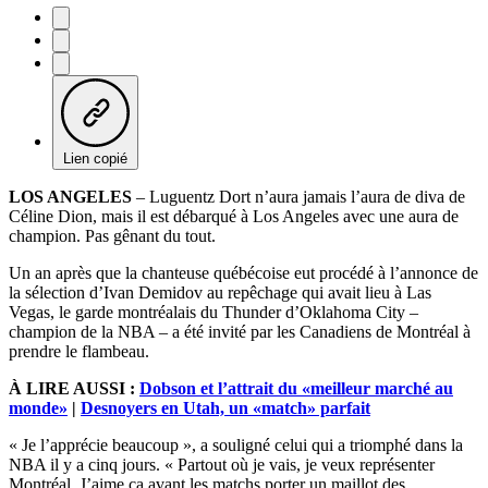
Lien copié
LOS ANGELES
– Luguentz Dort n’aura jamais l’aura de diva de
Céline Dion, mais il est débarqué à Los Angeles avec une aura de
champion. Pas gênant du tout.
Un an après que la chanteuse québécoise eut procédé à l’annonce de
la sélection d’Ivan Demidov au repêchage qui avait lieu à Las
Vegas, le garde montréalais du Thunder d’Oklahoma City –
champion de la NBA – a été invité par les Canadiens de Montréal à
prendre le flambeau.
À LIRE AUSSI :
Dobson et l’attrait du «meilleur marché au
monde»
|
Desnoyers en Utah, un «match» parfait
« Je l’apprécie beaucoup », a souligné celui qui a triomphé dans la
NBA il y a cinq jours. « Partout où je vais, je veux représenter
Montréal. J’aime ça avant les matchs porter un maillot des