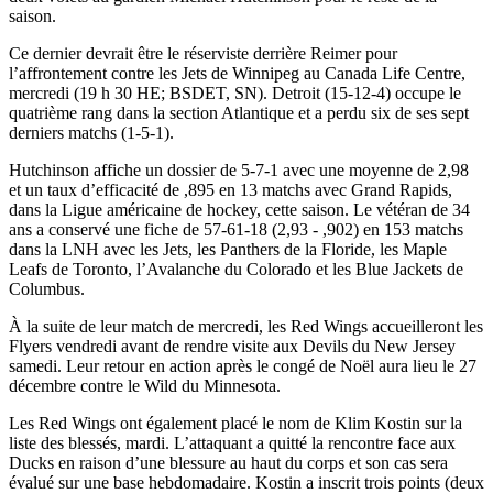
saison.
Ce dernier devrait être le réserviste derrière Reimer pour
l’affrontement contre les Jets de Winnipeg au Canada Life Centre,
mercredi (19 h 30 HE; BSDET, SN). Detroit (15-12-4) occupe le
quatrième rang dans la section Atlantique et a perdu six de ses sept
derniers matchs (1-5-1).
Hutchinson affiche un dossier de 5-7-1 avec une moyenne de 2,98
et un taux d’efficacité de ,895 en 13 matchs avec Grand Rapids,
dans la Ligue américaine de hockey, cette saison. Le vétéran de 34
ans a conservé une fiche de 57-61-18 (2,93 - ,902) en 153 matchs
dans la LNH avec les Jets, les Panthers de la Floride, les Maple
Leafs de Toronto, l’Avalanche du Colorado et les Blue Jackets de
Columbus.
À la suite de leur match de mercredi, les Red Wings accueilleront les
Flyers vendredi avant de rendre visite aux Devils du New Jersey
samedi. Leur retour en action après le congé de Noël aura lieu le 27
décembre contre le Wild du Minnesota.
Les Red Wings ont également placé le nom de Klim Kostin sur la
liste des blessés, mardi. L’attaquant a quitté la rencontre face aux
Ducks en raison d’une blessure au haut du corps et son cas sera
évalué sur une base hebdomadaire. Kostin a inscrit trois points (deux