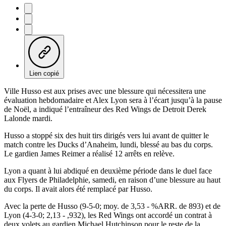
Lien copié
Ville Husso est aux prises avec une blessure qui nécessitera une
évaluation hebdomadaire et Alex Lyon sera à l’écart jusqu’à la pause
de Noël, a indiqué l’entraîneur des Red Wings de Detroit Derek
Lalonde mardi.
Husso a stoppé six des huit tirs dirigés vers lui avant de quitter le
match contre les Ducks d’Anaheim, lundi, blessé au bas du corps.
Le gardien James Reimer a réalisé 12 arrêts en relève.
Lyon a quant à lui abdiqué en deuxième période dans le duel face
aux Flyers de Philadelphie, samedi, en raison d’une blessure au haut
du corps. Il avait alors été remplacé par Husso.
Avec la perte de Husso (9-5-0; moy. de 3,53 - %ARR. de 893) et de
Lyon (4-3-0; 2,13 - ,932), les Red Wings ont accordé un contrat à
deux volets au gardien Michael Hutchinson pour le reste de la