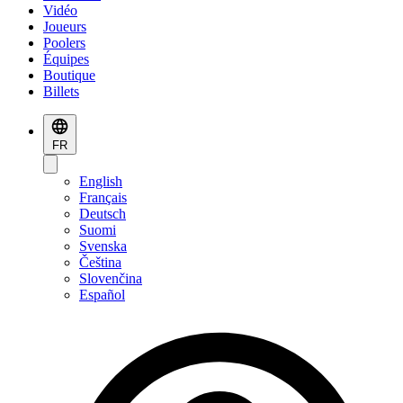
Vidéo
Joueurs
Poolers
Équipes
Boutique
Billets
FR
English
Français
Deutsch
Suomi
Svenska
Čeština
Slovenčina
Español