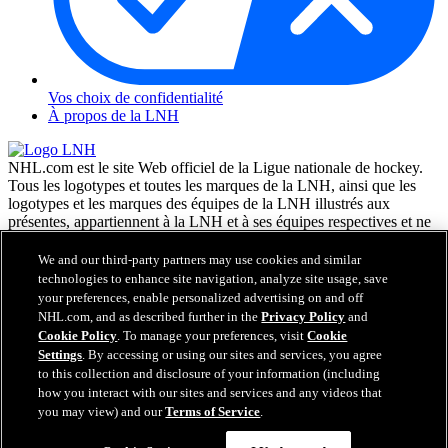
Vos choix de confidentialité
À propos de la LNH
NHL.com est le site Web officiel de la Ligue nationale de hockey.
Tous les logotypes et toutes les marques de la LNH, ainsi que les
logotypes et les marques des équipes de la LNH illustrés aux
présentes, appartiennent à la LNH et à ses équipes respectives et ne
peuvent être reproduits sans le consentement préalable écrit de NHL
Enterprises, L.P. © LNH 2026. Tous droits réservés. Tous les
We and our third-party partners may use cookies and similar
chandails d'équipe de la LNH personnalisés avec les noms des
technologies to enhance site navigation, analyze site usage, save
joueurs de la LNH et leurs numéros sont officiellement sous license
your preferences, enable personalized advertising on and off
de la LNH et de l'AJLNH. Le mot servant de marque Zamboni et la
NHL.com, and as described further in the
Privacy Policy
and
configuration de la surfaceuse Zamboni sont des marques de
Cookie Policy
. To manage your preferences, visit
Cookie
commerce déposées de Frank J. Zamboni & Co., Inc. © Frank J.
Settings
. By accessing or using our sites and services, you agree
Zamboni & Co., Inc. 2026. Tous droits réservés. Toute autre marque
to this collection and disclosure of your information (including
déposée ou tout droit d'auteur d'une tierce partie sont la propriété de
how you interact with our sites and services and any videos that
leurs auteurs respectifs. Tous droits réservés.
you may view) and our
Terms of Service
.