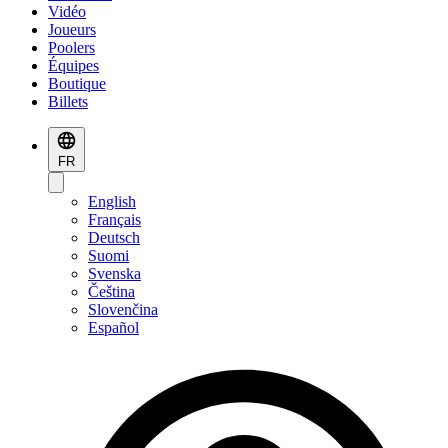
Vidéo
Joueurs
Poolers
Équipes
Boutique
Billets
FR
English
Français
Deutsch
Suomi
Svenska
Čeština
Slovenčina
Español