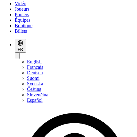
Vidéo
Joueurs
Poolers
Équipes
Boutique
Billets
FR
English
Français
Deutsch
Suomi
Svenska
Čeština
Slovenčina
Español