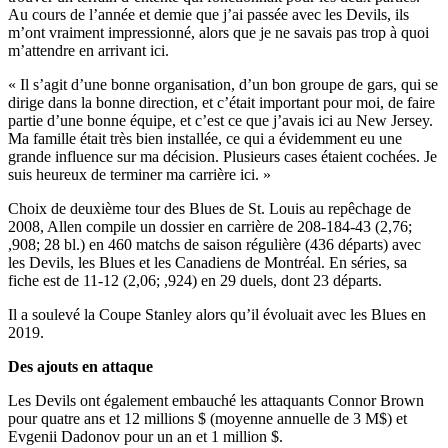
Au cours de l’année et demie que j’ai passée avec les Devils, ils
m’ont vraiment impressionné, alors que je ne savais pas trop à quoi
m’attendre en arrivant ici.
« Il s’agit d’une bonne organisation, d’un bon groupe de gars, qui se
dirige dans la bonne direction, et c’était important pour moi, de faire
partie d’une bonne équipe, et c’est ce que j’avais ici au New Jersey.
Ma famille était très bien installée, ce qui a évidemment eu une
grande influence sur ma décision. Plusieurs cases étaient cochées. Je
suis heureux de terminer ma carrière ici. »
Choix de deuxième tour des Blues de St. Louis au repêchage de
2008, Allen compile un dossier en carrière de 208-184-43 (2,76;
,908; 28 bl.) en 460 matchs de saison régulière (436 départs) avec
les Devils, les Blues et les Canadiens de Montréal. En séries, sa
fiche est de 11-12 (2,06; ,924) en 29 duels, dont 23 départs.
Il a soulevé la Coupe Stanley alors qu’il évoluait avec les Blues en
2019.
Des ajouts en attaque
Les Devils ont également embauché les attaquants Connor Brown
pour quatre ans et 12 millions $ (moyenne annuelle de 3 M$) et
Evgenii Dadonov pour un an et 1 million $.