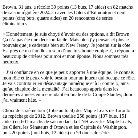
Brown, 31 ans, a récolté 30 points (13 buts, 17 aides) en 82 matchs
de saison régulière 2024-25 avec les Oilers d’Edmonton et neuf
points (cinq buts, quatre aides) en 20 rencontres de séries
éliminatoires.
« Honnêtement, je suis choyé d’avoir eu des options, a dit Brown.
Ça n’a pas été une décision facile. Mais plus j’y pensais et plus je
trouvais que je cadrerais bien au New Jersey. Je jouerai sur la côte
Est près de ma famille au sein d’une très bonne équipe. Ça répond à
beaucoup de critères pour moi et mon épouse. Nous sommes très
heureux.
« J’ai confiance en ce que je peux apporter à une équipe. Je connais
mon rôle et je peux voir le besoin pour un joueur qui occupe ce rôle.
Je vais contribuer en désavantage numérique et à 5-contre-5, ainsi
qu’au chapitre de la mentalité. J’ai beaucoup appris dans les
dernières années en me rendant en finale de la Coupe Stanley, donc
j’ai vraiment hâte. »
Choix de sixième tour (156e au total) des Maple Leafs de Toronto
au repêchage de 2012, Brown totalise 258 points (107 buts, 151
aides) en 601 matchs de saison dans la LNH avec les Maple Leafs,
les Oilers, les Sénateurs d’Ottawa et les Capitals de Washington,
puis 20 points (huit buts, 12 aides) en 59 duels de séries.