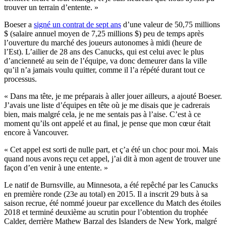
trouver un terrain d’entente. »
Boeser a
signé un contrat de sept ans
d’une valeur de 50,75 millions
$ (salaire annuel moyen de 7,25 millions $) peu de temps après
l’ouverture du marché des joueurs autonomes à midi (heure de
l’Est). L’ailier de 28 ans des Canucks, qui est celui avec le plus
d’ancienneté au sein de l’équipe, va donc demeurer dans la ville
qu’il n’a jamais voulu quitter, comme il l’a répété durant tout ce
processus.
« Dans ma tête, je me préparais à aller jouer ailleurs, a ajouté Boeser.
J’avais une liste d’équipes en tête où je me disais que je cadrerais
bien, mais malgré cela, je ne me sentais pas à l’aise. C’est à ce
moment qu’ils ont appelé et au final, je pense que mon cœur était
encore à Vancouver.
« Cet appel est sorti de nulle part, et ç’a été un choc pour moi. Mais
quand nous avons reçu cet appel, j’ai dit à mon agent de trouver une
façon d’en venir à une entente. »
Le natif de Burnsville, au Minnesota, a été repêché par les Canucks
en première ronde (23e au total) en 2015. Il a inscrit 29 buts à sa
saison recrue, été nommé joueur par excellence du Match des étoiles
2018 et terminé deuxième au scrutin pour l’obtention du trophée
Calder, derrière Mathew Barzal des Islanders de New York, malgré