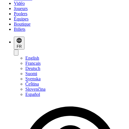
Vidéo
Joueurs
Poolers
Équipes
Boutique
Billets
FR
English
Français
Deutsch
Suomi
Svenska
Čeština
Slovenčina
Español