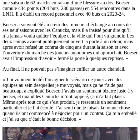
une saison de 62 matchs en raison d’une blessure au dos. Boeser
cumule 434 points (204 buts, 230 passes) en 554 rencontres dans la
LNH. Il a établi un record personnel avec 40 buts en 2023-24.
Boeser a souvent été au cœur des rumeurs d’échange au cours de
ses neuf saisons avec les Canucks, mais il a insisté pour dire qu’il
n’a jamais voulu quitter l’équipe et la ville qui l’ont vu grandir. Les
deux camps avaient publiquement ouvert la porte à un retour, mais
après avoir refusé un contrat de cinq ans durant la saison et avec
l’ouverture du marché des joueurs autonomes qui approchait, Boeser
avait l’impression d’avoir « fermé la porte à quelques reprises. »
Au final, il ne pouvait pas s’imaginer enfiler un autre chandail.
« J’ai vraiment tenté d’imaginer le scénario de jouer avec des
équipes au sein desquelles je me voyais, mais ça ne t’aide pas
beaucoup, a expliqué Boeser. J’avais un sentiment bizarre juste à y
penser, et quand les Canucks m’ont rappelé, ça m’a fait plaisir.
Même après tout ce qui s’est produit, je ressentais un sentiment
particulier et je l’ai écouté. J’ai senti que je faisais la bonne chose
quand ils ont commencé à négocier pour un contrat. Ça m’a emballé
et j’ai su que c’était la bonne décision. »