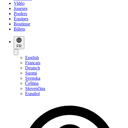
Vidéo
Joueurs
Poolers
Équipes
Boutique
Billets
FR
English
Français
Deutsch
Suomi
Svenska
Čeština
Slovenčina
Español