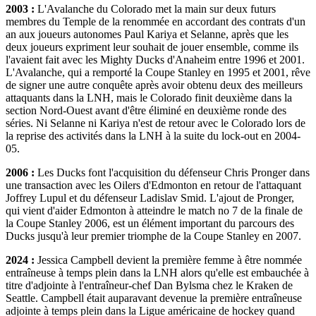
2003 :
L'Avalanche du Colorado met la main sur deux futurs
membres du Temple de la renommée en accordant des contrats d'un
an aux joueurs autonomes Paul Kariya et Selanne, après que les
deux joueurs expriment leur souhait de jouer ensemble, comme ils
l'avaient fait avec les Mighty Ducks d'Anaheim entre 1996 et 2001.
L'Avalanche, qui a remporté la Coupe Stanley en 1995 et 2001, rêve
de signer une autre conquête après avoir obtenu deux des meilleurs
attaquants dans la LNH, mais le Colorado finit deuxième dans la
section Nord-Ouest avant d'être éliminé en deuxième ronde des
séries. Ni Selanne ni Kariya n'est de retour avec le Colorado lors de
la reprise des activités dans la LNH à la suite du lock-out en 2004-
05.
2006 :
Les Ducks font l'acquisition du défenseur Chris Pronger dans
une transaction avec les Oilers d'Edmonton en retour de l'attaquant
Joffrey Lupul et du défenseur Ladislav Smid. L'ajout de Pronger,
qui vient d'aider Edmonton à atteindre le match no 7 de la finale de
la Coupe Stanley 2006, est un élément important du parcours des
Ducks jusqu'à leur premier triomphe de la Coupe Stanley en 2007.
2024 :
Jessica Campbell devient la première femme à être nommée
entraîneuse à temps plein dans la LNH alors qu'elle est embauchée à
titre d'adjointe à l'entraîneur-chef Dan Bylsma chez le Kraken de
Seattle. Campbell était auparavant devenue la première entraîneuse
adjointe à temps plein dans la Ligue américaine de hockey quand