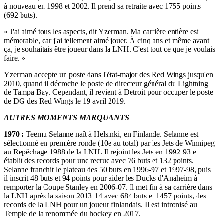
à nouveau en 1998 et 2002. Il prend sa retraite avec 1755 points
(692 buts).
« J'ai aimé tous les aspects, dit Yzerman. Ma carrière entière est
mémorable, car j'ai tellement aimé jouer. À cinq ans et même avant
ça, je souhaitais être joueur dans la LNH. C'est tout ce que je voulais
faire. »
Yzerman accepte un poste dans l'état-major des Red Wings jusqu'en
2010, quand il décroche le poste de directeur général du Lightning
de Tampa Bay. Cependant, il revient à Detroit pour occuper le poste
de DG des Red Wings le 19 avril 2019.
AUTRES MOMENTS MARQUANTS
1970 :
Teemu Selanne naît à Helsinki, en Finlande. Selanne est
sélectionné en première ronde (10e au total) par les Jets de Winnipeg
au Repêchage 1988 de la LNH. Il rejoint les Jets en 1992-93 et
établit des records pour une recrue avec 76 buts et 132 points.
Selanne franchit le plateau des 50 buts en 1996-97 et 1997-98, puis
il inscrit 48 buts et 94 points pour aider les Ducks d'Anaheim à
remporter la Coupe Stanley en 2006-07. Il met fin à sa carrière dans
la LNH après la saison 2013-14 avec 684 buts et 1457 points, des
records de la LNH pour un joueur finlandais. Il est intronisé au
Temple de la renommée du hockey en 2017.