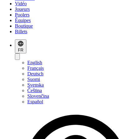
Vidéo
Joueurs
Poolers
Équipes
Boutique
Billets
FR
English
Français
Deutsch
Suomi
Svenska
Čeština
Slovenčina
Español