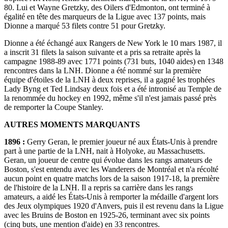
80. Lui et Wayne Gretzky, des Oilers d'Edmonton, ont terminé à
égalité en tête des marqueurs de la Ligue avec 137 points, mais
Dionne a marqué 53 filets contre 51 pour Gretzky.
Dionne a été échangé aux Rangers de New York le 10 mars 1987, il
a inscrit 31 filets la saison suivante et a pris sa retraite après la
campagne 1988-89 avec 1771 points (731 buts, 1040 aides) en 1348
rencontres dans la LNH. Dionne a été nommé sur la première
équipe d'étoiles de la LNH à deux reprises, il a gagné les trophées
Lady Byng et Ted Lindsay deux fois et a été intronisé au Temple de
la renommée du hockey en 1992, même s'il n'est jamais passé près
de remporter la Coupe Stanley.
AUTRES MOMENTS MARQUANTS
1896 :
Gerry Geran, le premier joueur né aux États-Unis à prendre
part à une partie de la LNH, nait à Holyoke, au Massachusetts.
Geran, un joueur de centre qui évolue dans les rangs amateurs de
Boston, s'est entendu avec les Wanderers de Montréal et n'a récolté
aucun point en quatre matchs lors de la saison 1917-18, la première
de l'histoire de la LNH. Il a repris sa carrière dans les rangs
amateurs, a aidé les États-Unis à remporter la médaille d'argent lors
des Jeux olympiques 1920 d'Anvers, puis il est revenu dans la Ligue
avec les Bruins de Boston en 1925-26, terminant avec six points
(cinq buts, une mention d'aide) en 33 rencontres.