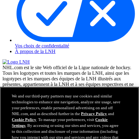
Vos choix de confidentialité
À propos de la LNH
NHL.com est le site Web officiel de la Ligue nationale de hockey.
Tous les logotypes et toutes les marques de la LNH, ainsi que les
logotypes et les marques des équipes de la LNH illustrés aux
présentes, appartiennent à la LNH et à ses équipes respectives et ne
peuvent être reproduits sans le consentement préalable écrit de NHL
Enterprises, L.P. © LNH 2026. Tous droits réservés. Tous les
We and our third-party partners may use cookies and similar
chandails d'équipe de la LNH personnalisés avec les noms des
technologies to enhance site navigation, analyze site usage, save
joueurs de la LNH et leurs numéros sont officiellement sous license
your preferences, enable personalized advertising on and off
de la LNH et de l'AJLNH. Le mot servant de marque Zamboni et la
NHL.com, and as described further in the
Privacy Policy
and
configuration de la surfaceuse Zamboni sont des marques de
Cookie Policy
. To manage your preferences, visit
Cookie
commerce déposées de Frank J. Zamboni & Co., Inc. © Frank J.
Settings
. By accessing or using our sites and services, you agree
Zamboni & Co., Inc. 2026. Tous droits réservés. Toute autre marque
to this collection and disclosure of your information (including
déposée ou tout droit d'auteur d'une tierce partie sont la propriété de
how you interact with our sites and services and any videos that