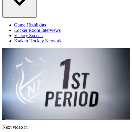
Game Highlights
Locker Room Interviews
Victory Speech
Kraken Hockey Network
Loaded
:
14.88%
Current
0:06
/
Duration
4:56
Next video in
Pause
Mute
Fulls