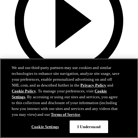
We and our third-party partners may use cookies and similar
technologies to enhance site navigation, analyze site usage, save
4:58
your preferences, enable personalized advertising on and off
NHL.com, and as described further in the
Privacy Policy
and
Résumé : VAN 1, SEA 6
Cookie Policy
. To manage your preferences, visit
Cookie
Settings
. By accessing or using our sites and services, you agree
Bjorkstrand et le Kraken écrasent les Canucks
to this collection and disclosure of your information (including
how you interact with our sites and services and any videos that
26 janv. 2023
you may view) and our
Terms of Service
.
Cookie Settings
I Understand